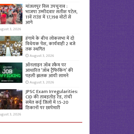
मांजलपुर विस उपचुनाव :
भाजपा उम्मीदवार सतीश पटेल,
11वें राउंड में 17,198 वोटों से
आगे
ugust 3, 2026
हंगामे के बीच लोकसभा में दो
विधेयक पेश, कार्यवाही 2 बजे
तक स्थगित
August 3, 2026
ऑनलाइन जॉब स्कैम पर
आधारित ‘जॉब ट्रैफिकिंग’ की
पहली झलक आयी सामने
August 3, 2026
JPSC Exam Irregularities:
CID की ताबड़तोड़ रेड, रांची
समेत कई जिलों में 15-20
ठिकानों पर छापेमारी
ugust 3, 2026