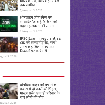
विधेयक पेश, कार्यवाही 2 बजे
तक स्थगित
August 3, 2026
ऑनलाइन जॉब स्कैम पर
आधारित ‘जॉब ट्रैफिकिंग’ की
पहली झलक आयी सामने
August 3, 2026
JPSC Exam Irregularities:
CID की ताबड़तोड़ रेड, रांची
समेत कई जिलों में 15-20
ठिकानों पर छापेमारी
ugust 3, 2026
ल
दोपहिया वाहन को बचाने के
प्रयास में दो कारों की भिड़ंत,
मासूम समेत एक ही परिवार के
चार लोगों की मौत
ugust 3, 2026