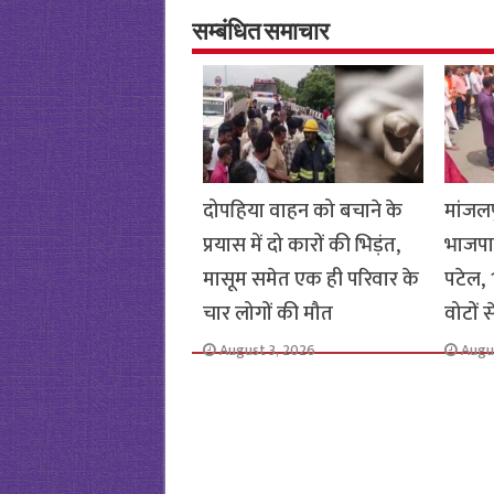
o
er
sA
e
o
p
सम्बंधित समाचार
k
p
दोपहिया वाहन को बचाने के
मांजलप
प्रयास में दो कारों की भिड़ंत,
भाजपा
मासूम समेत एक ही परिवार के
पटेल, 1
चार लोगों की मौत
वोटों 
August 3, 2026
Augu