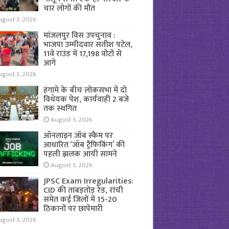
चार लोगों की मौत
ugust 3, 2026
मांजलपुर विस उपचुनाव :
भाजपा उम्मीदवार सतीश पटेल,
11वें राउंड में 17,198 वोटों से
आगे
ugust 3, 2026
हंगामे के बीच लोकसभा में दो
विधेयक पेश, कार्यवाही 2 बजे
तक स्थगित
August 3, 2026
ऑनलाइन जॉब स्कैम पर
आधारित ‘जॉब ट्रैफिकिंग’ की
पहली झलक आयी सामने
August 3, 2026
JPSC Exam Irregularities:
CID की ताबड़तोड़ रेड, रांची
समेत कई जिलों में 15-20
ठिकानों पर छापेमारी
ugust 3, 2026