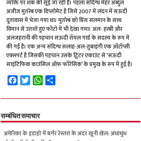
व्‍यक्ति पर शक की सूंई जा रही है। पहला संदिग्ध मेहर अब्दुल
अजीज मुतरेब एक डिप्लोमेट है जिसे 2007 में लंदन में सऊदी
दूतावास में भेजा गया था। मुतरेब को प्रिंस सलमान के साथ
विमान से उतरते हुए फोटो में भी देखा गया। अल- हरबी और
अलजहरानी की पहचान सऊदी रॉयल गार्ड के सदस्य के रूप में
की गई है। एक अन्‍य संदिग्ध सलाह-अल-तुबाइगी एक ऑटॉप्सी
एक्सपर्ट है जिसकी पहचान उसके ट्विटर एकाउंट से ‘सऊदी
साइंटिफिक काउंसिल ऑफ फोरेंसिक’ के प्रमुख के रूप में हुई है।
Fa
T
W
S
ce
wi
h
h
b
tt
at
ar
o
er
sA
e
o
p
सम्बंधित समाचार
k
p
अमेरिका के इडाहो में बर्गर रेस्तरां के अंदर खूनी खेल: अंधाधुंध