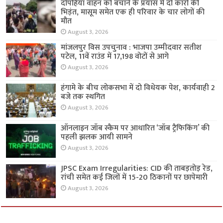
दोपहिया वाहन को बचाने के प्रयास में दो कारों की
भिड़ंत, मासूम समेत एक ही परिवार के चार लोगों की
मौत
August 3, 2026
मांजलपुर विस उपचुनाव : भाजपा उम्मीदवार सतीश
पटेल, 11वें राउंड में 17,198 वोटों से आगे
August 3, 2026
हंगामे के बीच लोकसभा में दो विधेयक पेश, कार्यवाही 2
बजे तक स्थगित
August 3, 2026
ऑनलाइन जॉब स्कैम पर आधारित ‘जॉब ट्रैफिकिंग’ की
पहली झलक आयी सामने
August 3, 2026
JPSC Exam Irregularities: CID की ताबड़तोड़ रेड,
रांची समेत कई जिलों में 15-20 ठिकानों पर छापेमारी
August 3, 2026