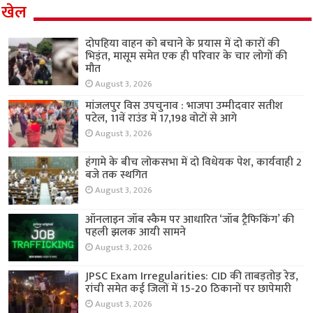
खेल
दोपहिया वाहन को बचाने के प्रयास में दो कारों की
भिड़ंत, मासूम समेत एक ही परिवार के चार लोगों की
मौत
August 3, 2026
मांजलपुर विस उपचुनाव : भाजपा उम्मीदवार सतीश
पटेल, 11वें राउंड में 17,198 वोटों से आगे
August 3, 2026
हंगामे के बीच लोकसभा में दो विधेयक पेश, कार्यवाही 2
बजे तक स्थगित
August 3, 2026
ऑनलाइन जॉब स्कैम पर आधारित ‘जॉब ट्रैफिकिंग’ की
पहली झलक आयी सामने
August 3, 2026
JPSC Exam Irregularities: CID की ताबड़तोड़ रेड,
रांची समेत कई जिलों में 15-20 ठिकानों पर छापेमारी
August 3, 2026