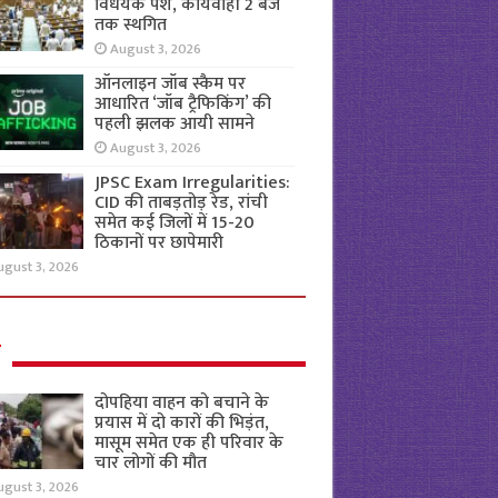
विधेयक पेश, कार्यवाही 2 बजे
तक स्थगित
August 3, 2026
ऑनलाइन जॉब स्कैम पर
आधारित ‘जॉब ट्रैफिकिंग’ की
पहली झलक आयी सामने
August 3, 2026
JPSC Exam Irregularities:
CID की ताबड़तोड़ रेड, रांची
समेत कई जिलों में 15-20
ठिकानों पर छापेमारी
ugust 3, 2026
ल
दोपहिया वाहन को बचाने के
प्रयास में दो कारों की भिड़ंत,
मासूम समेत एक ही परिवार के
चार लोगों की मौत
ugust 3, 2026