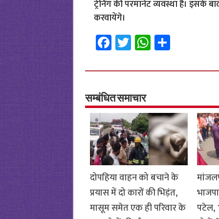
ट्रेनिंग की परमानेंट व्यवस्था है। इसके बा
करवायेंगे।
Fa
T
W
S
ce
wi
h
h
b
tt
at
ar
o
er
sA
e
o
p
सम्बंधित समाचार
k
p
दोपहिया वाहन को बचाने के
मांजलप
प्रयास में दो कारों की भिड़ंत,
भाजपा
मासूम समेत एक ही परिवार के
पटेल, 1