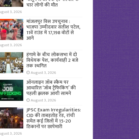
चार लोगों की मौत
ugust 3, 2026
मांजलपुर विस उपचुनाव :
भाजपा उम्मीदवार सतीश पटेल,
11वें राउंड में 17,198 वोटों से
आगे
ugust 3, 2026
हंगामे के बीच लोकसभा में दो
विधेयक पेश, कार्यवाही 2 बजे
तक स्थगित
August 3, 2026
ऑनलाइन जॉब स्कैम पर
आधारित ‘जॉब ट्रैफिकिंग’ की
पहली झलक आयी सामने
August 3, 2026
JPSC Exam Irregularities:
CID की ताबड़तोड़ रेड, रांची
समेत कई जिलों में 15-20
ठिकानों पर छापेमारी
ugust 3, 2026