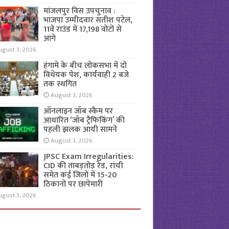
मांजलपुर विस उपचुनाव :
भाजपा उम्मीदवार सतीश पटेल,
11वें राउंड में 17,198 वोटों से
आगे
ugust 3, 2026
हंगामे के बीच लोकसभा में दो
विधेयक पेश, कार्यवाही 2 बजे
तक स्थगित
August 3, 2026
ऑनलाइन जॉब स्कैम पर
आधारित ‘जॉब ट्रैफिकिंग’ की
पहली झलक आयी सामने
August 3, 2026
JPSC Exam Irregularities:
CID की ताबड़तोड़ रेड, रांची
समेत कई जिलों में 15-20
ठिकानों पर छापेमारी
ugust 3, 2026