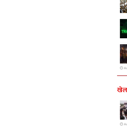
A
खे
A