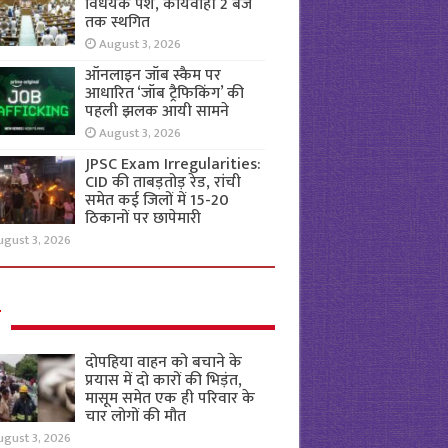
विधेयक पेश, कार्यवाही 2 बजे
तक स्थगित
August 3, 2026
ऑनलाइन जॉब स्कैम पर
आधारित ‘जॉब ट्रैफिकिंग’ की
पहली झलक आयी सामने
August 3, 2026
JPSC Exam Irregularities:
CID की ताबड़तोड़ रेड, रांची
समेत कई जिलों में 15-20
ठिकानों पर छापेमारी
ugust 3, 2026
ल
दोपहिया वाहन को बचाने के
प्रयास में दो कारों की भिड़ंत,
मासूम समेत एक ही परिवार के
चार लोगों की मौत
ugust 3, 2026