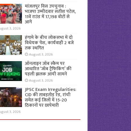
मांजलपुर विस उपचुनाव :
भाजपा उम्मीदवार सतीश पटेल,
11वें राउंड में 17,198 वोटों से
आगे
ugust 3, 2026
हंगामे के बीच लोकसभा में दो
विधेयक पेश, कार्यवाही 2 बजे
तक स्थगित
August 3, 2026
ऑनलाइन जॉब स्कैम पर
आधारित ‘जॉब ट्रैफिकिंग’ की
पहली झलक आयी सामने
August 3, 2026
JPSC Exam Irregularities:
CID की ताबड़तोड़ रेड, रांची
समेत कई जिलों में 15-20
ठिकानों पर छापेमारी
ugust 3, 2026