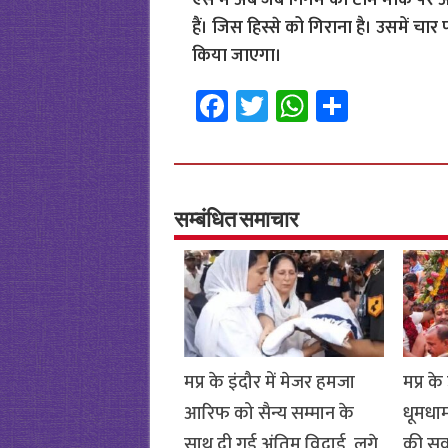
ऐसे में अब जब निगम की टीम मौके पर अवै
हैं। जिस हिस्से को गिराना है। उसमें चार 
किया जाएगा।
Fa
T
W
S
ce
wi
h
h
b
tt
at
ar
o
er
sA
e
o
p
सम्बंधित समाचार
k
p
मप्र के इंदौर में मेजर हमजा
मप्र के
आरिफ को सैन्य सम्मान के
धूमधा
साथ दी गई अंतिम विदाई, लगे
की सवा