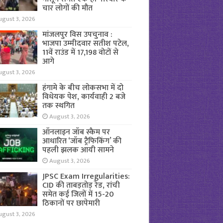
चार लोगों की मौत
ugust 3, 2026
मांजलपुर विस उपचुनाव :
भाजपा उम्मीदवार सतीश पटेल,
11वें राउंड में 17,198 वोटों से
आगे
ugust 3, 2026
हंगामे के बीच लोकसभा में दो
विधेयक पेश, कार्यवाही 2 बजे
तक स्थगित
August 3, 2026
ऑनलाइन जॉब स्कैम पर
आधारित ‘जॉब ट्रैफिकिंग’ की
पहली झलक आयी सामने
August 3, 2026
JPSC Exam Irregularities:
CID की ताबड़तोड़ रेड, रांची
समेत कई जिलों में 15-20
ठिकानों पर छापेमारी
ugust 3, 2026