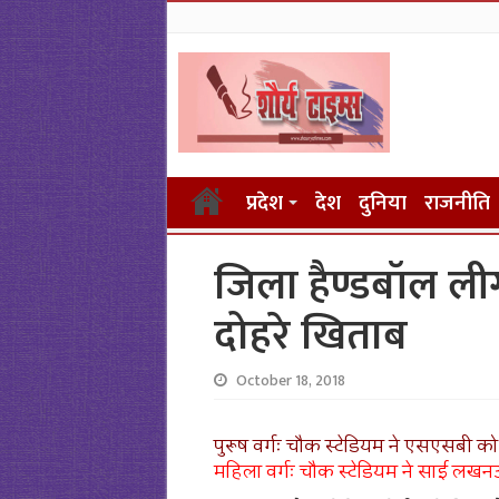
प्रदेश
देश
दुनिया
राजनीति
जिला हैण्डबॉल लीग
दोहरे खिताब
October 18, 2018
पुरूष वर्गः चौक स्टेडियम ने एसएसबी को
महिला वर्गः चौक स्टेडियम ने साई लखन