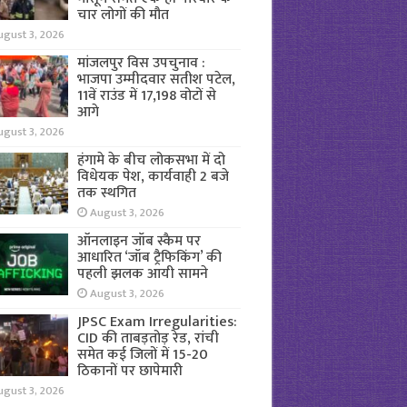
चार लोगों की मौत
ugust 3, 2026
मांजलपुर विस उपचुनाव :
भाजपा उम्मीदवार सतीश पटेल,
11वें राउंड में 17,198 वोटों से
आगे
ugust 3, 2026
हंगामे के बीच लोकसभा में दो
विधेयक पेश, कार्यवाही 2 बजे
तक स्थगित
August 3, 2026
ऑनलाइन जॉब स्कैम पर
आधारित ‘जॉब ट्रैफिकिंग’ की
पहली झलक आयी सामने
August 3, 2026
JPSC Exam Irregularities:
CID की ताबड़तोड़ रेड, रांची
समेत कई जिलों में 15-20
ठिकानों पर छापेमारी
ugust 3, 2026