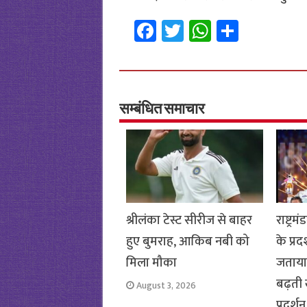
Fa
T
W
S
ce
wi
h
h
b
tt
at
ar
o
er
sA
e
o
p
सम्बंधित समाचार
k
p
श्रीलंका टेस्ट सीरीज से बाहर
राष्ट्र
हुए बुमराह, आकिब नबी को
के प्रद
मिला मौका
जताया 
बढ़ती
August 3, 2026
प्रदर्शन