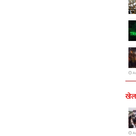
A
खे
A