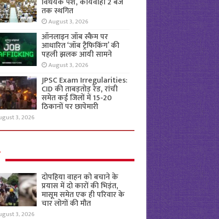
विधेयक पेश, कार्यवाही 2 बजे
तक स्थगित
August 3, 2026
ऑनलाइन जॉब स्कैम पर
आधारित ‘जॉब ट्रैफिकिंग’ की
पहली झलक आयी सामने
August 3, 2026
JPSC Exam Irregularities:
CID की ताबड़तोड़ रेड, रांची
समेत कई जिलों में 15-20
ठिकानों पर छापेमारी
ugust 3, 2026
ल
दोपहिया वाहन को बचाने के
प्रयास में दो कारों की भिड़ंत,
मासूम समेत एक ही परिवार के
चार लोगों की मौत
ugust 3, 2026