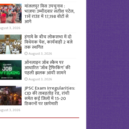
मांजलपुर विस उपचुनाव :
भाजपा उम्मीदवार सतीश पटेल,
11वें राउंड में 17,198 वोटों से
आगे
ugust 3, 2026
हंगामे के बीच लोकसभा में दो
विधेयक पेश, कार्यवाही 2 बजे
तक स्थगित
August 3, 2026
ऑनलाइन जॉब स्कैम पर
आधारित ‘जॉब ट्रैफिकिंग’ की
पहली झलक आयी सामने
August 3, 2026
JPSC Exam Irregularities:
CID की ताबड़तोड़ रेड, रांची
समेत कई जिलों में 15-20
ठिकानों पर छापेमारी
ugust 3, 2026