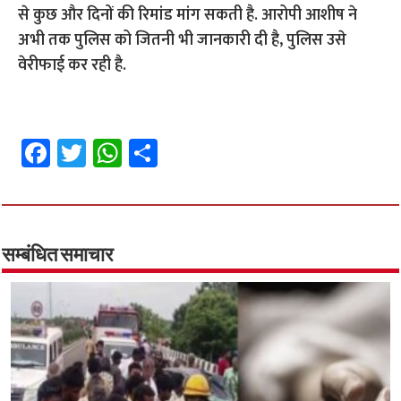
से कुछ और दिनों की रिमांड मांग सकती है. आरोपी आशीष ने
अभी तक पुलिस को जितनी भी जानकारी दी है, पुलिस उसे
वेरीफाई कर रही है.
Fa
T
W
S
ce
wi
h
h
b
tt
at
ar
o
er
sA
e
o
p
सम्बंधित समाचार
k
p