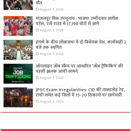
मौत
August 3, 2026
मांजलपुर विस उपचुनाव : भाजपा उम्मीदवार सतीश
पटेल, 11वें राउंड में 17,198 वोटों से आगे
August 3, 2026
हंगामे के बीच लोकसभा में दो विधेयक पेश, कार्यवाही 2
बजे तक स्थगित
August 3, 2026
ऑनलाइन जॉब स्कैम पर आधारित ‘जॉब ट्रैफिकिंग’ की
पहली झलक आयी सामने
August 3, 2026
JPSC Exam Irregularities: CID की ताबड़तोड़ रेड,
रांची समेत कई जिलों में 15-20 ठिकानों पर छापेमारी
August 3, 2026