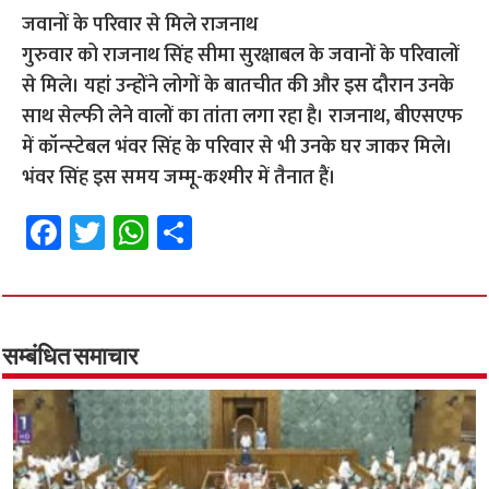
जवानों के परिवार से मिले राजनाथ
गुरुवार को राजनाथ सिंह सीमा सुरक्षाबल के जवानों के परिवालों
से मिले। यहां उन्‍होंने लोगों के बातचीत की और इस दौरान उनके
साथ सेल्‍फी लेने वालों का तांता लगा रहा है। राजनाथ, बीएसएफ
में कॉन्‍स्‍टेबल भंवर सिंह के परिवार से भी उनके घर जाकर मिले।
भंवर सिंह इस समय जम्‍मू-कश्‍मीर में तैनात हैं।
Fa
T
W
S
ce
wi
h
h
b
tt
at
ar
o
er
sA
e
o
p
सम्बंधित समाचार
k
p