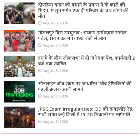
दोपहिया वाहन को बचाने के प्रयास में दो कारों की
भिड़ंत, मासूम समेत एक ही परिवार के चार लोगों की
मौत
August 3, 2026
मांजलपुर विस उपचुनाव : भाजपा उम्मीदवार सतीश
पटेल, 11वें राउंड में 17,198 वोटों से आगे
August 3, 2026
हंगामे के बीच लोकसभा में दो विधेयक पेश, कार्यवाही 2
बजे तक स्थगित
August 3, 2026
ऑनलाइन जॉब स्कैम पर आधारित ‘जॉब ट्रैफिकिंग’ की
पहली झलक आयी सामने
August 3, 2026
JPSC Exam Irregularities: CID की ताबड़तोड़ रेड,
रांची समेत कई जिलों में 15-20 ठिकानों पर छापेमारी
August 3, 2026