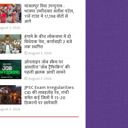
मांजलपुर विस उपचुनाव :
भाजपा उम्मीदवार सतीश पटेल,
11वें राउंड में 17,198 वोटों से
आगे
ugust 3, 2026
हंगामे के बीच लोकसभा में दो
विधेयक पेश, कार्यवाही 2 बजे
तक स्थगित
August 3, 2026
ऑनलाइन जॉब स्कैम पर
आधारित ‘जॉब ट्रैफिकिंग’ की
पहली झलक आयी सामने
August 3, 2026
JPSC Exam Irregularities:
CID की ताबड़तोड़ रेड, रांची
समेत कई जिलों में 15-20
ठिकानों पर छापेमारी
ugust 3, 2026