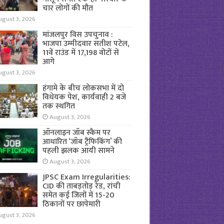
चार लोगों की मौत
ugust 3, 2026
मांजलपुर विस उपचुनाव :
भाजपा उम्मीदवार सतीश पटेल,
11वें राउंड में 17,198 वोटों से
आगे
ugust 3, 2026
हंगामे के बीच लोकसभा में दो
विधेयक पेश, कार्यवाही 2 बजे
तक स्थगित
August 3, 2026
ऑनलाइन जॉब स्कैम पर
आधारित ‘जॉब ट्रैफिकिंग’ की
पहली झलक आयी सामने
August 3, 2026
JPSC Exam Irregularities:
CID की ताबड़तोड़ रेड, रांची
समेत कई जिलों में 15-20
ठिकानों पर छापेमारी
ugust 3, 2026