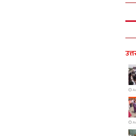
उत्त
A
A