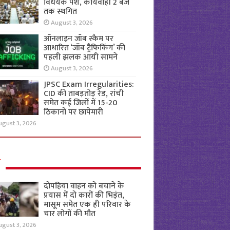
विधेयक पेश, कार्यवाही 2 बजे
तक स्थगित
August 3, 2026
ऑनलाइन जॉब स्कैम पर
आधारित ‘जॉब ट्रैफिकिंग’ की
पहली झलक आयी सामने
August 3, 2026
JPSC Exam Irregularities:
CID की ताबड़तोड़ रेड, रांची
समेत कई जिलों में 15-20
ठिकानों पर छापेमारी
ugust 3, 2026
ल
दोपहिया वाहन को बचाने के
प्रयास में दो कारों की भिड़ंत,
मासूम समेत एक ही परिवार के
चार लोगों की मौत
ugust 3, 2026