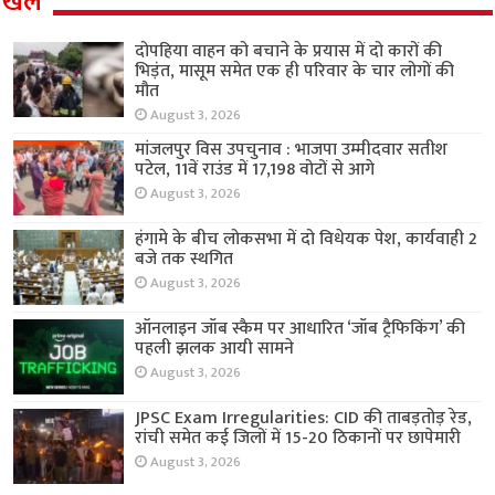
खेल
दोपहिया वाहन को बचाने के प्रयास में दो कारों की
भिड़ंत, मासूम समेत एक ही परिवार के चार लोगों की
मौत
August 3, 2026
मांजलपुर विस उपचुनाव : भाजपा उम्मीदवार सतीश
पटेल, 11वें राउंड में 17,198 वोटों से आगे
August 3, 2026
हंगामे के बीच लोकसभा में दो विधेयक पेश, कार्यवाही 2
बजे तक स्थगित
August 3, 2026
ऑनलाइन जॉब स्कैम पर आधारित ‘जॉब ट्रैफिकिंग’ की
पहली झलक आयी सामने
August 3, 2026
JPSC Exam Irregularities: CID की ताबड़तोड़ रेड,
रांची समेत कई जिलों में 15-20 ठिकानों पर छापेमारी
August 3, 2026