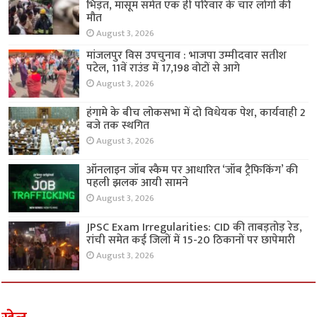
भिड़ंत, मासूम समेत एक ही परिवार के चार लोगों की
मौत
August 3, 2026
मांजलपुर विस उपचुनाव : भाजपा उम्मीदवार सतीश
पटेल, 11वें राउंड में 17,198 वोटों से आगे
August 3, 2026
हंगामे के बीच लोकसभा में दो विधेयक पेश, कार्यवाही 2
बजे तक स्थगित
August 3, 2026
ऑनलाइन जॉब स्कैम पर आधारित ‘जॉब ट्रैफिकिंग’ की
पहली झलक आयी सामने
August 3, 2026
JPSC Exam Irregularities: CID की ताबड़तोड़ रेड,
रांची समेत कई जिलों में 15-20 ठिकानों पर छापेमारी
August 3, 2026