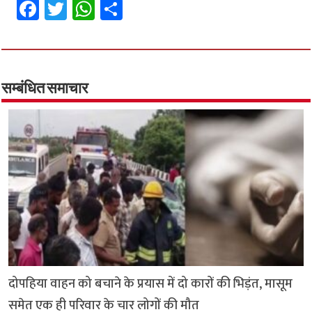
Fa
T
W
S
ce
wi
h
h
b
tt
at
ar
o
er
sA
e
o
p
सम्बंधित समाचार
k
p
दोपहिया वाहन को बचाने के प्रयास में दो कारों की भिड़ंत, मासूम
समेत एक ही परिवार के चार लोगों की मौत