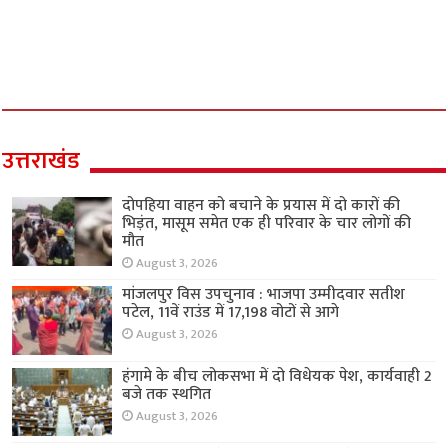
खेल
दोपहिया वाहन को बचाने के प्रयास में दो कारों की
भिड़ंत, मासूम समेत एक ही परिवार के चार लोगों की
मौत
August 3, 2026
मांजलपुर विस उपचुनाव : भाजपा उम्मीदवार सतीश
पटेल, 11वें राउंड में 17,198 वोटों से आगे
August 3, 2026
हंगामे के बीच लोकसभा में दो विधेयक पेश, कार्यवाही 2
बजे तक स्थगित
August 3, 2026
ऑनलाइन जॉब स्कैम पर आधारित ‘जॉब ट्रैफिकिंग’ की
पहली झलक आयी सामने
August 3, 2026