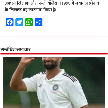
अकरम खिलाफ और फिलो वॉलैस ने 1998 में जवागल श्रीनाथ
के खिलाफ यह कारनामा किया है।
Fa
T
W
S
ce
wi
h
h
b
tt
at
ar
o
er
sA
e
o
p
सम्बंधित समाचार
k
p