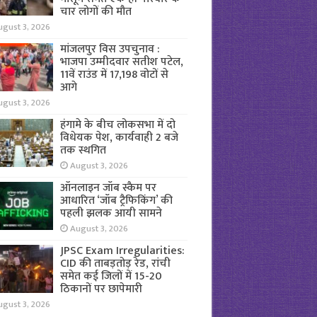
चार लोगों की मौत
ugust 3, 2026
मांजलपुर विस उपचुनाव :
भाजपा उम्मीदवार सतीश पटेल,
11वें राउंड में 17,198 वोटों से
आगे
ugust 3, 2026
हंगामे के बीच लोकसभा में दो
विधेयक पेश, कार्यवाही 2 बजे
तक स्थगित
August 3, 2026
ऑनलाइन जॉब स्कैम पर
आधारित ‘जॉब ट्रैफिकिंग’ की
पहली झलक आयी सामने
August 3, 2026
JPSC Exam Irregularities:
CID की ताबड़तोड़ रेड, रांची
समेत कई जिलों में 15-20
ठिकानों पर छापेमारी
ugust 3, 2026