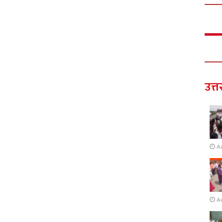
उत्त
A
A