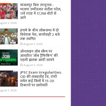
मांजलपुर विस उपचुनाव :
भाजपा उम्मीदवार सतीश पटेल,
11वें राउंड में 17,198 वोटों से
आगे
ugust 3, 2026
हंगामे के बीच लोकसभा में दो
विधेयक पेश, कार्यवाही 2 बजे
तक स्थगित
August 3, 2026
ऑनलाइन जॉब स्कैम पर
आधारित ‘जॉब ट्रैफिकिंग’ की
पहली झलक आयी सामने
August 3, 2026
JPSC Exam Irregularities:
CID की ताबड़तोड़ रेड, रांची
समेत कई जिलों में 15-20
ठिकानों पर छापेमारी
ugust 3, 2026