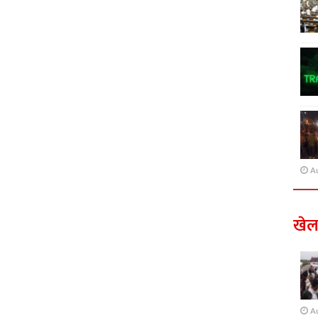
A
खे
A