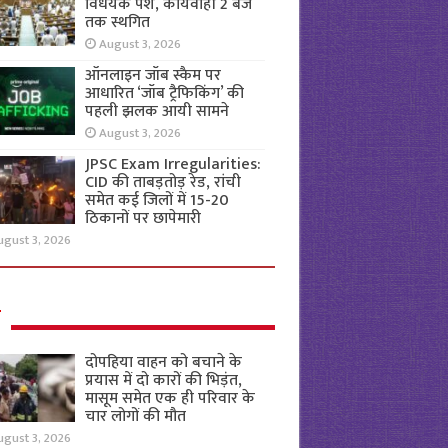
विधेयक पेश, कार्यवाही 2 बजे
तक स्थगित
August 3, 2026
ऑनलाइन जॉब स्कैम पर
आधारित ‘जॉब ट्रैफिकिंग’ की
पहली झलक आयी सामने
August 3, 2026
JPSC Exam Irregularities:
CID की ताबड़तोड़ रेड, रांची
समेत कई जिलों में 15-20
ठिकानों पर छापेमारी
ugust 3, 2026
ल
दोपहिया वाहन को बचाने के
प्रयास में दो कारों की भिड़ंत,
मासूम समेत एक ही परिवार के
चार लोगों की मौत
ugust 3, 2026