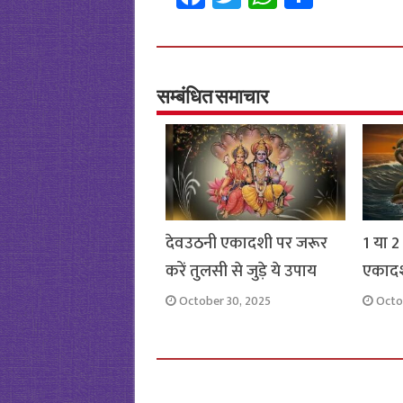
ce
wi
h
h
b
tt
at
ar
o
er
sA
e
o
p
सम्बंधित समाचार
k
p
देवउठनी एकादशी पर जरूर
1 या 2
करें तुलसी से जुड़े ये उपाय
एकाद
October 30, 2025
Octo