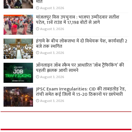
मौत
August 3, 2026
मांजलपुर विस उपचुनाव : भाजपा उम्मीदवार सतीश
पटेल, 11वें राउंड में 17,198 वोटों से आगे
August 3, 2026
हंगामे के बीच लोकसभा में दो विधेयक पेश, कार्यवाही 2
बजे तक स्थगित
August 3, 2026
ऑनलाइन जॉब स्कैम पर आधारित ‘जॉब ट्रैफिकिंग’ की
पहली झलक आयी सामने
August 3, 2026
JPSC Exam Irregularities: CID की ताबड़तोड़ रेड,
रांची समेत कई जिलों में 15-20 ठिकानों पर छापेमारी
August 3, 2026