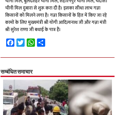
चीनी मिल, बुलंदशहर चीनी मिल, सहारनपुर चीनी मिल, चंदौसी
चीनी मिल दुबारा से शुरू करा दी है। इसका सीधा लाभ गन्ना
किसानों को मिलने लगा है। गन्ना किसानों के हित में किए जा रहे
कामों के लिए मुख्यमंत्री श्री योगी आदित्यनाथ जी और गन्ना मंत्री
श्री सुरेश राणा जी बधाई के पात्र हैं।
Fa
T
W
S
ce
wi
h
h
b
tt
at
ar
o
er
sA
e
o
p
सम्बंधित समाचार
k
p