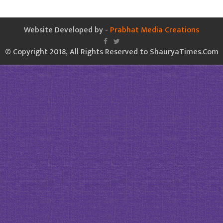
Website Developed by -
Prabhat Media Creations
© Copyright 2018, All Rights Reserved to ShauryaTimes.Com