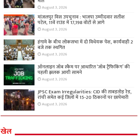
मौत
August 3, 2026
मांजलपुर विस उपचुनाव : भाजपा उम्मीदवार सतीश
पटेल, 11वें राउंड में 17,198 वोटों से आगे
August 3, 2026
हंगामे के बीच लोकसभा में दो विधेयक पेश, कार्यवाही 2
बजे तक स्थगित
August 3, 2026
ऑनलाइन जॉब स्कैम पर आधारित ‘जॉब ट्रैफिकिंग’ की
पहली झलक आयी सामने
August 3, 2026
JPSC Exam Irregularities: CID की ताबड़तोड़ रेड,
रांची समेत कई जिलों में 15-20 ठिकानों पर छापेमारी
August 3, 2026
खेल