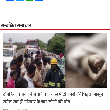
ce
wi
h
h
b
tt
at
ar
o
er
sA
e
o
p
सम्बंधित समाचार
k
p
दोपहिया वाहन को बचाने के प्रयास में दो कारों की भिड़ंत, मासूम
समेत एक ही परिवार के चार लोगों की मौत