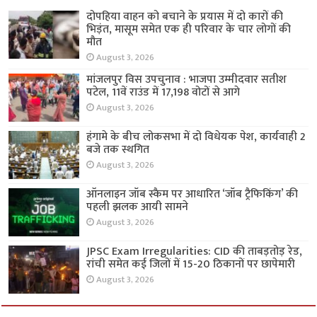
दोपहिया वाहन को बचाने के प्रयास में दो कारों की
भिड़ंत, मासूम समेत एक ही परिवार के चार लोगों की
मौत
August 3, 2026
मांजलपुर विस उपचुनाव : भाजपा उम्मीदवार सतीश
पटेल, 11वें राउंड में 17,198 वोटों से आगे
August 3, 2026
हंगामे के बीच लोकसभा में दो विधेयक पेश, कार्यवाही 2
बजे तक स्थगित
August 3, 2026
ऑनलाइन जॉब स्कैम पर आधारित ‘जॉब ट्रैफिकिंग’ की
पहली झलक आयी सामने
August 3, 2026
JPSC Exam Irregularities: CID की ताबड़तोड़ रेड,
रांची समेत कई जिलों में 15-20 ठिकानों पर छापेमारी
August 3, 2026