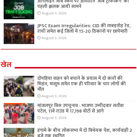
ऑनलाइन जॉब स्कैम पर आधारित ‘जॉब ट्रैफिकिंग’ की
पहली झलक आयी सामने
August 3, 2026
JPSC Exam Irregularities: CID की ताबड़तोड़ रेड,
रांची समेत कई जिलों में 15-20 ठिकानों पर छापेमारी
August 3, 2026
खेल
दोपहिया वाहन को बचाने के प्रयास में दो कारों की
भिड़ंत, मासूम समेत एक ही परिवार के चार लोगों की
मौत
August 3, 2026
मांजलपुर विस उपचुनाव : भाजपा उम्मीदवार सतीश
पटेल, 11वें राउंड में 17,198 वोटों से आगे
August 3, 2026
हंगामे के बीच लोकसभा में दो विधेयक पेश, कार्यवाही 2
बजे तक स्थगित