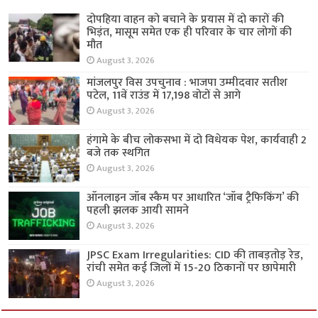
दोपहिया वाहन को बचाने के प्रयास में दो कारों की
भिड़ंत, मासूम समेत एक ही परिवार के चार लोगों की
मौत
August 3, 2026
मांजलपुर विस उपचुनाव : भाजपा उम्मीदवार सतीश
पटेल, 11वें राउंड में 17,198 वोटों से आगे
August 3, 2026
हंगामे के बीच लोकसभा में दो विधेयक पेश, कार्यवाही 2
बजे तक स्थगित
August 3, 2026
ऑनलाइन जॉब स्कैम पर आधारित ‘जॉब ट्रैफिकिंग’ की
पहली झलक आयी सामने
August 3, 2026
JPSC Exam Irregularities: CID की ताबड़तोड़ रेड,
रांची समेत कई जिलों में 15-20 ठिकानों पर छापेमारी
August 3, 2026