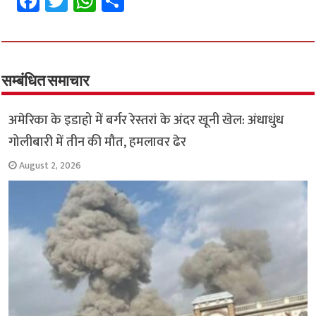
Fa
T
W
S
ce
wi
h
h
b
tt
at
ar
o
er
sA
e
o
p
सम्बंधित समाचार
k
p
अमेरिका के इडाहो में बर्गर रेस्तरां के अंदर खूनी खेल: अंधाधुंध
गोलीबारी में तीन की मौत, हमलावर ढेर
August 2, 2026