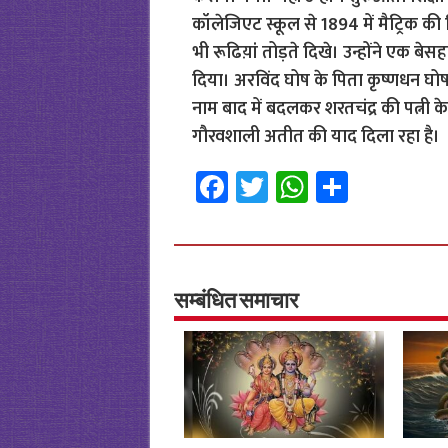
कॉलेजिएट स्कूल से 1894 में मैट्रिक की श
भी रूढिय़ां तोड़ते दिखे। उन्होंने एक ब
दिया। अरविंद घोष के पिता कृष्णधन घोष स
नाम बाद में बदलकर शरतचंद्र की पत्नी क
गौरवशाली अतीत की याद दिला रहा है।
Fa
T
W
S
ce
wi
h
h
b
tt
at
ar
o
er
sA
e
o
p
सम्बंधित समाचार
k
p