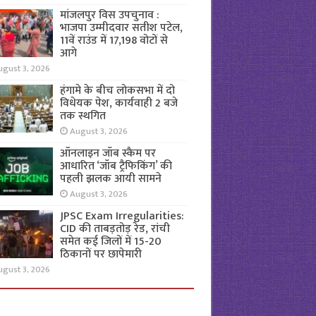
मांजलपुर विस उपचुनाव :
भाजपा उम्मीदवार सतीश पटेल,
11वें राउंड में 17,198 वोटों से
आगे
ugust 3, 2026
हंगामे के बीच लोकसभा में दो
विधेयक पेश, कार्यवाही 2 बजे
तक स्थगित
August 3, 2026
ऑनलाइन जॉब स्कैम पर
आधारित ‘जॉब ट्रैफिकिंग’ की
पहली झलक आयी सामने
August 3, 2026
JPSC Exam Irregularities:
CID की ताबड़तोड़ रेड, रांची
समेत कई जिलों में 15-20
ठिकानों पर छापेमारी
ugust 3, 2026