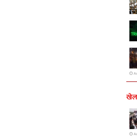
A
खे
A