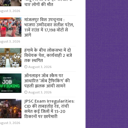
चार लोगों की मौत
ugust 3, 2026
मांजलपुर विस उपचुनाव :
भाजपा उम्मीदवार सतीश पटेल,
11वें राउंड में 17,198 वोटों से
आगे
ugust 3, 2026
हंगामे के बीच लोकसभा में दो
विधेयक पेश, कार्यवाही 2 बजे
तक स्थगित
August 3, 2026
ऑनलाइन जॉब स्कैम पर
आधारित ‘जॉब ट्रैफिकिंग’ की
पहली झलक आयी सामने
August 3, 2026
JPSC Exam Irregularities:
CID की ताबड़तोड़ रेड, रांची
समेत कई जिलों में 15-20
ठिकानों पर छापेमारी
ugust 3, 2026