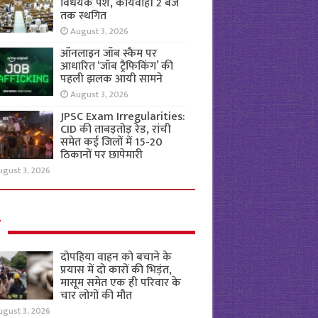
विधेयक पेश, कार्यवाही 2 बजे
तक स्थगित
August 3, 2026
ऑनलाइन जॉब स्कैम पर
आधारित ‘जॉब ट्रैफिकिंग’ की
पहली झलक आयी सामने
August 3, 2026
JPSC Exam Irregularities:
CID की ताबड़तोड़ रेड, रांची
समेत कई जिलों में 15-20
ठिकानों पर छापेमारी
ugust 3, 2026
ल
दोपहिया वाहन को बचाने के
प्रयास में दो कारों की भिड़ंत,
मासूम समेत एक ही परिवार के
चार लोगों की मौत
ugust 3, 2026