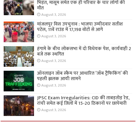
भिड़ंत, मासूम समेत एक ही परिवार के चार लोगों की
मौत
August 3, 2026
मांजलपुर विस उपचुनाव : भाजपा उम्मीदवार सतीश
पटेल, 11वें राउंड में 17,198 वोटों से आगे
August 3, 2026
हंगामे के बीच लोकसभा में दो विधेयक पेश, कार्यवाही 2
बजे तक स्थगित
August 3, 2026
ऑनलाइन जॉब स्कैम पर आधारित ‘जॉब ट्रैफिकिंग’ की
पहली झलक आयी सामने
August 3, 2026
JPSC Exam Irregularities: CID की ताबड़तोड़ रेड,
रांची समेत कई जिलों में 15-20 ठिकानों पर छापेमारी
August 3, 2026