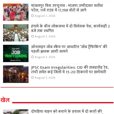
मांजलपुर विस उपचुनाव : भाजपा उम्मीदवार सतीश
पटेल, 11वें राउंड में 17,198 वोटों से आगे
August 3, 2026
हंगामे के बीच लोकसभा में दो विधेयक पेश, कार्यवाही 2
बजे तक स्थगित
August 3, 2026
ऑनलाइन जॉब स्कैम पर आधारित ‘जॉब ट्रैफिकिंग’ की
पहली झलक आयी सामने
August 3, 2026
JPSC Exam Irregularities: CID की ताबड़तोड़ रेड,
रांची समेत कई जिलों में 15-20 ठिकानों पर छापेमारी
August 3, 2026
खेल
दोपहिया वाहन को बचाने के प्रयास में दो कारों की