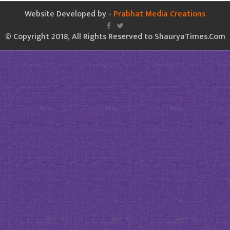
Website Developed by -
Prabhat Media Creations
© Copyright 2018, All Rights Reserved to ShauryaTimes.Com