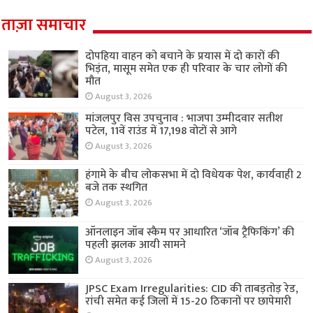
ताज़ा समाचार
दोपहिया वाहन को बचाने के प्रयास में दो कारों की
भिड़ंत, मासूम समेत एक ही परिवार के चार लोगों की
मौत
August 3, 2026
मांजलपुर विस उपचुनाव : भाजपा उम्मीदवार सतीश
पटेल, 11वें राउंड में 17,198 वोटों से आगे
August 3, 2026
हंगामे के बीच लोकसभा में दो विधेयक पेश, कार्यवाही 2
बजे तक स्थगित
August 3, 2026
ऑनलाइन जॉब स्कैम पर आधारित ‘जॉब ट्रैफिकिंग’ की
पहली झलक आयी सामने
August 3, 2026
JPSC Exam Irregularities: CID की ताबड़तोड़ रेड,
रांची समेत कई जिलों में 15-20 ठिकानों पर छापेमारी