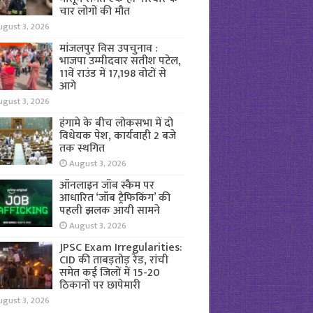
चार लोगों की मौत
ugust 3, 2026
मांजलपुर विस उपचुनाव :
भाजपा उम्मीदवार सतीश पटेल,
11वें राउंड में 17,198 वोटों से
आगे
ugust 3, 2026
हंगामे के बीच लोकसभा में दो
विधेयक पेश, कार्यवाही 2 बजे
तक स्थगित
August 3, 2026
ऑनलाइन जॉब स्कैम पर
आधारित ‘जॉब ट्रैफिकिंग’ की
पहली झलक आयी सामने
August 3, 2026
JPSC Exam Irregularities:
CID की ताबड़तोड़ रेड, रांची
समेत कई जिलों में 15-20
ठिकानों पर छापेमारी
ugust 3, 2026