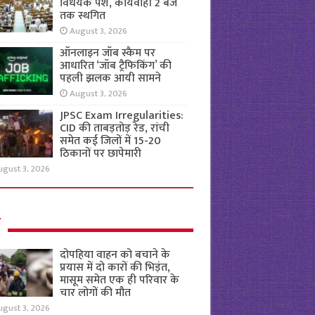
विधेयक पेश, कार्यवाही 2 बजे
तक स्थगित
August 3, 2026
ऑनलाइन जॉब स्कैम पर
आधारित ‘जॉब ट्रैफिकिंग’ की
पहली झलक आयी सामने
August 3, 2026
JPSC Exam Irregularities:
CID की ताबड़तोड़ रेड, रांची
समेत कई जिलों में 15-20
ठिकानों पर छापेमारी
ugust 3, 2026
ल
दोपहिया वाहन को बचाने के
प्रयास में दो कारों की भिड़ंत,
मासूम समेत एक ही परिवार के
चार लोगों की मौत
ugust 3, 2026