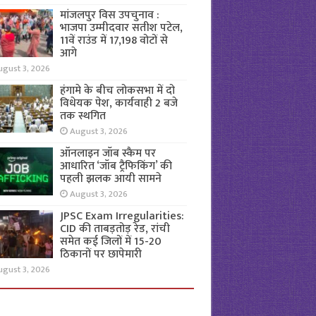
मांजलपुर विस उपचुनाव :
भाजपा उम्मीदवार सतीश पटेल,
11वें राउंड में 17,198 वोटों से
आगे
ugust 3, 2026
हंगामे के बीच लोकसभा में दो
विधेयक पेश, कार्यवाही 2 बजे
तक स्थगित
August 3, 2026
ऑनलाइन जॉब स्कैम पर
आधारित ‘जॉब ट्रैफिकिंग’ की
पहली झलक आयी सामने
August 3, 2026
JPSC Exam Irregularities:
CID की ताबड़तोड़ रेड, रांची
समेत कई जिलों में 15-20
ठिकानों पर छापेमारी
ugust 3, 2026