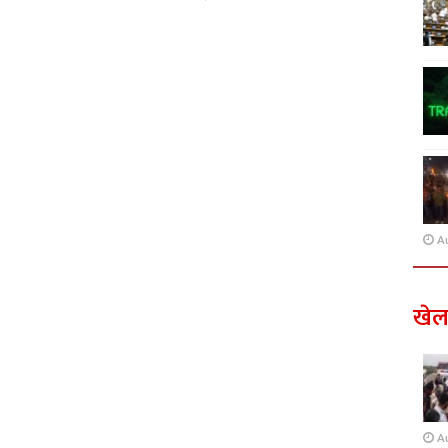
A
खे
A