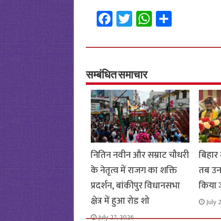
Fa
T
W
S
ce
wi
h
h
b
tt
at
ar
o
er
sA
e
o
p
सम्बंधित समाचार
k
p
नितिन नवीन और सम्राट चौधरी
बिहार म
के नेतृत्व में राजग का शक्ति
तब उनम
प्रदर्शन, बांकीपुर विधानसभा
किया 
क्षेत्र में हुआ रोड शो
July 
July 27, 2026