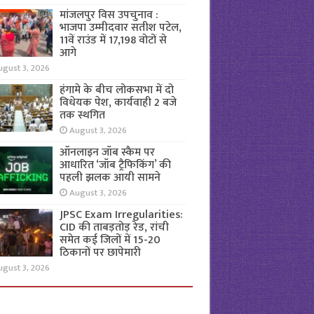
मांजलपुर विस उपचुनाव :
भाजपा उम्मीदवार सतीश पटेल,
11वें राउंड में 17,198 वोटों से
आगे
ugust 3, 2026
हंगामे के बीच लोकसभा में दो
विधेयक पेश, कार्यवाही 2 बजे
तक स्थगित
August 3, 2026
ऑनलाइन जॉब स्कैम पर
आधारित ‘जॉब ट्रैफिकिंग’ की
पहली झलक आयी सामने
August 3, 2026
JPSC Exam Irregularities:
CID की ताबड़तोड़ रेड, रांची
समेत कई जिलों में 15-20
ठिकानों पर छापेमारी
ugust 3, 2026