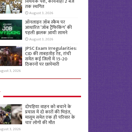
विधेयक पेश, कार्यवाही 2 बजे
तक स्थगित
August 3, 2026
ऑनलाइन जॉब स्कैम पर
आधारित ‘जॉब ट्रैफिकिंग’ की
पहली झलक आयी सामने
August 3, 2026
JPSC Exam Irregularities:
CID की ताबड़तोड़ रेड, रांची
समेत कई जिलों में 15-20
ठिकानों पर छापेमारी
ugust 3, 2026
ल
दोपहिया वाहन को बचाने के
प्रयास में दो कारों की भिड़ंत,
मासूम समेत एक ही परिवार के
चार लोगों की मौत
ugust 3, 2026