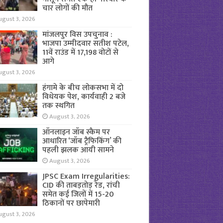
चार लोगों की मौत
ugust 3, 2026
मांजलपुर विस उपचुनाव :
भाजपा उम्मीदवार सतीश पटेल,
11वें राउंड में 17,198 वोटों से
आगे
ugust 3, 2026
हंगामे के बीच लोकसभा में दो
विधेयक पेश, कार्यवाही 2 बजे
तक स्थगित
August 3, 2026
ऑनलाइन जॉब स्कैम पर
आधारित ‘जॉब ट्रैफिकिंग’ की
पहली झलक आयी सामने
August 3, 2026
JPSC Exam Irregularities:
CID की ताबड़तोड़ रेड, रांची
समेत कई जिलों में 15-20
ठिकानों पर छापेमारी
ugust 3, 2026