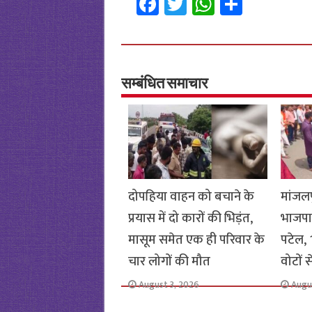
Fa
T
W
S
ce
wi
h
h
b
tt
at
ar
o
er
sA
e
o
p
सम्बंधित समाचार
k
p
दोपहिया वाहन को बचाने के
मांजलप
प्रयास में दो कारों की भिड़ंत,
भाजपा
मासूम समेत एक ही परिवार के
पटेल, 1
चार लोगों की मौत
वोटों 
August 3, 2026
Augu