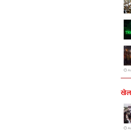
A
खे
A