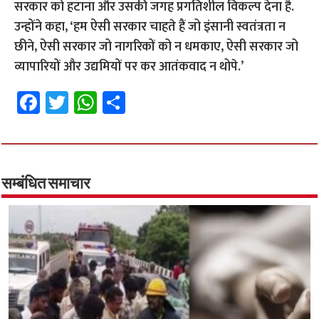
सरकार को हटाना और उसकी जगह प्रगतिशील विकल्प देना है.
उन्होंने कहा, ‘हम ऐसी सरकार चाहते हैं जो इंसानी स्वतंत्रता न
छीने, ऐसी सरकार जो नागरिकों को न धमकाए, ऐसी सरकार जो
व्यापारियों और उद्यमियों पर कर आतंकवाद न थोपे.’
Fa
T
W
S
ce
wi
h
h
b
tt
at
ar
o
er
sA
e
o
p
सम्बंधित समाचार
k
p