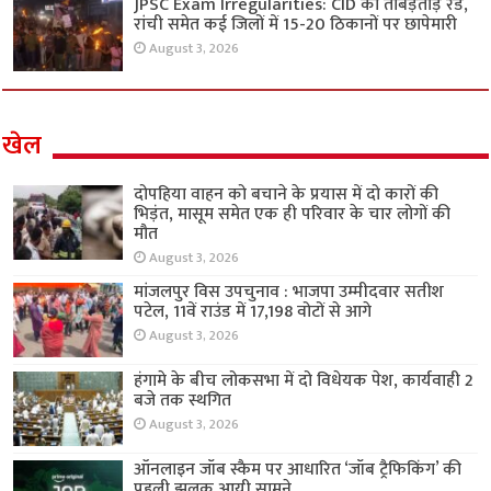
JPSC Exam Irregularities: CID की ताबड़तोड़ रेड,
रांची समेत कई जिलों में 15-20 ठिकानों पर छापेमारी
August 3, 2026
खेल
दोपहिया वाहन को बचाने के प्रयास में दो कारों की
भिड़ंत, मासूम समेत एक ही परिवार के चार लोगों की
मौत
August 3, 2026
मांजलपुर विस उपचुनाव : भाजपा उम्मीदवार सतीश
पटेल, 11वें राउंड में 17,198 वोटों से आगे
August 3, 2026
हंगामे के बीच लोकसभा में दो विधेयक पेश, कार्यवाही 2
बजे तक स्थगित
August 3, 2026
ऑनलाइन जॉब स्कैम पर आधारित ‘जॉब ट्रैफिकिंग’ की
पहली झलक आयी सामने