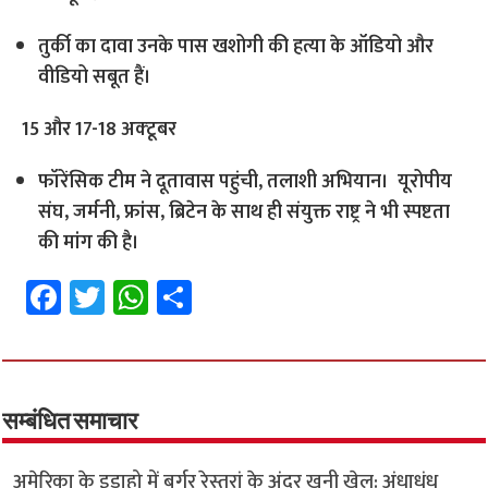
तुर्की का दावा उनके पास खशोगी की हत्या के ऑडियो और
वीडियो सबूत हैं।
15 और 17-18 अक्‍टूबर
फॉरेंसिक टीम ने दूतावास पहुंची, तलाशी अभियान। यूरोपीय
संघ, जर्मनी, फ्रांस, ब्रिटेन के साथ ही संयुक्त राष्ट्र ने भी स्पष्टता
की मांग की है।
Fa
T
W
S
ce
wi
h
h
b
tt
at
ar
o
er
sA
e
o
p
सम्बंधित समाचार
k
p
अमेरिका के इडाहो में बर्गर रेस्तरां के अंदर खूनी खेल: अंधाधुंध