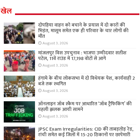
खेल
दोपहिया वाहन को बचाने के प्रयास में दो कारों की
भिड़ंत, मासूम समेत एक ही परिवार के चार लोगों की
मौत
August 3, 2026
मांजलपुर विस उपचुनाव : भाजपा उम्मीदवार सतीश
पटेल, 11वें राउंड में 17,198 वोटों से आगे
August 3, 2026
हंगामे के बीच लोकसभा में दो विधेयक पेश, कार्यवाही 2
बजे तक स्थगित
August 3, 2026
ऑनलाइन जॉब स्कैम पर आधारित ‘जॉब ट्रैफिकिंग’ की
पहली झलक आयी सामने
August 3, 2026
JPSC Exam Irregularities: CID की ताबड़तोड़ रेड,
रांची समेत कई जिलों में 15-20 ठिकानों पर छापेमारी