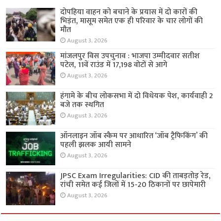
दोपहिया वाहन को बचाने के प्रयास में दो कारों की
भिड़ंत, मासूम समेत एक ही परिवार के चार लोगों की
मौत
August 3, 2026
मांजलपुर विस उपचुनाव : भाजपा उम्मीदवार सतीश
पटेल, 11वें राउंड में 17,198 वोटों से आगे
August 3, 2026
हंगामे के बीच लोकसभा में दो विधेयक पेश, कार्यवाही 2
बजे तक स्थगित
August 3, 2026
ऑनलाइन जॉब स्कैम पर आधारित ‘जॉब ट्रैफिकिंग’ की
पहली झलक आयी सामने
August 3, 2026
JPSC Exam Irregularities: CID की ताबड़तोड़ रेड,
रांची समेत कई जिलों में 15-20 ठिकानों पर छापेमारी
August 3, 2026