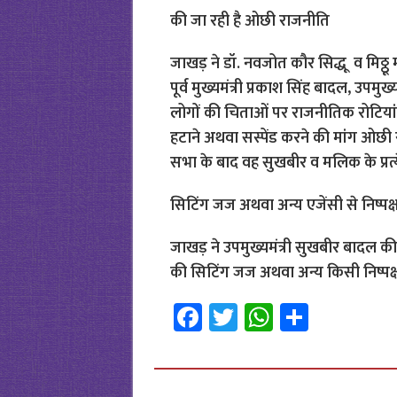
की जा रही है ओछी राजनीति
जाखड़ ने डॉ. नवजोत कौर सिद्धू व मिठ्ठू
पूर्व मुख्यमंत्री प्रकाश सिंह बादल, उपमु
लोगों की चिताओं पर राजनीतिक रोटियां सें
हटाने अथवा सस्पेंड करने की मांग ओछी रा
सभा के बाद वह सुखबीर व मलिक के प्रत्
सिटिंग जज अथवा अन्य एजेंसी से निष्पक्
जाखड़ ने उपमुख्यमंत्री सुखबीर बादल की 
की सिटिंग जज अथवा अन्य किसी निष्पक्ष 
Fa
T
W
S
ce
wi
h
h
b
tt
at
ar