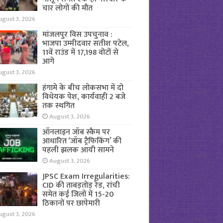
चार लोगों की मौत
ugust 3, 2026
मांजलपुर विस उपचुनाव :
भाजपा उम्मीदवार सतीश पटेल,
11वें राउंड में 17,198 वोटों से
आगे
ugust 3, 2026
हंगामे के बीच लोकसभा में दो
विधेयक पेश, कार्यवाही 2 बजे
तक स्थगित
August 3, 2026
ऑनलाइन जॉब स्कैम पर
आधारित ‘जॉब ट्रैफिकिंग’ की
पहली झलक आयी सामने
August 3, 2026
JPSC Exam Irregularities:
CID की ताबड़तोड़ रेड, रांची
समेत कई जिलों में 15-20
ठिकानों पर छापेमारी
ugust 3, 2026