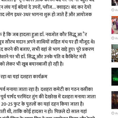
ता है ‘ ट्रेन थल्ले आके काफी बंदे मर गए नें। बहुत बंदे
्रेन लंघ गई बंदेयां दे उपरों, प्लीज… क्वाइट। बंद कर देयो
A
 बाद लोग इधर-उधर भागना शुरू हो जाते हैं और आयोजक
ाफ है कि जब हादसा हुआ डाॅ. नवजोत कौर सिद्धू आैर
A
 पुत्र सौरभ मदान अपने साथियों सहित मंच पर ही मौजूद थे।
 करने की बजाए, सभी वहां से भाग खड़े हुए। पूरे प्रकरण
शाने पर भी डाॅ. सिद्धू और उनके पति व कैबिनेट मंत्री
दान को लेकर भी खूब बयानबाजी हो रही है।
रहा था यहां दशहरा कार्यक्रम
ा पर्व मनाया जाता रहा है। दशहरा कमेटी का गठन वसीका
र्व पार्षद परमिंदर तुंग की देखरेख में दशहरा मनाया जाता
0-25 फुट के पुतलों का यहां दहन किया जाता है।
ती थी, ताकि कोई हादसा न हो। पिछले दो साल यहां
A