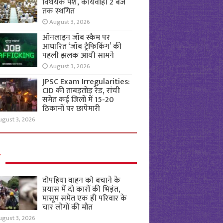
विधेयक पेश, कार्यवाही 2 बजे
तक स्थगित
August 3, 2026
ऑनलाइन जॉब स्कैम पर
आधारित ‘जॉब ट्रैफिकिंग’ की
पहली झलक आयी सामने
August 3, 2026
JPSC Exam Irregularities:
CID की ताबड़तोड़ रेड, रांची
समेत कई जिलों में 15-20
ठिकानों पर छापेमारी
ugust 3, 2026
ल
दोपहिया वाहन को बचाने के
प्रयास में दो कारों की भिड़ंत,
मासूम समेत एक ही परिवार के
चार लोगों की मौत
ugust 3, 2026