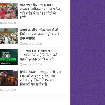
मांजलपुर विस उपचुनाव :
भाजपा उम्मीदवार सतीश पटेल,
11वें राउंड में 17,198 वोटों से
आगे
ugust 3, 2026
हंगामे के बीच लोकसभा में दो
विधेयक पेश, कार्यवाही 2 बजे
तक स्थगित
August 3, 2026
ऑनलाइन जॉब स्कैम पर
आधारित ‘जॉब ट्रैफिकिंग’ की
पहली झलक आयी सामने
August 3, 2026
JPSC Exam Irregularities:
CID की ताबड़तोड़ रेड, रांची
समेत कई जिलों में 15-20
ठिकानों पर छापेमारी
ugust 3, 2026