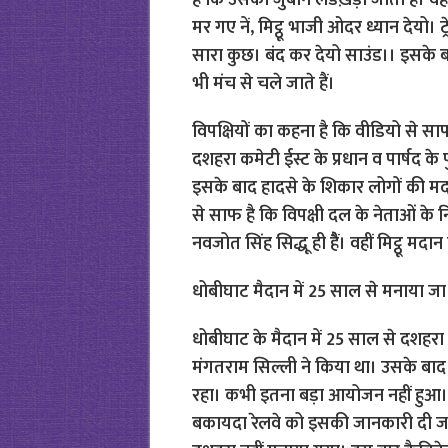
है कि उसकी जुबान लडख़ड़ा जाती है। वह बोल
मर गए नें, मिट्ठू भाजी ओदर ध्यान देयो। ट
सारा कुछ। बंद कर देयो साउंड।। इसके
भी मंच से चले जाते हैं।
विपक्षियों का कहना है कि वीडियो से स
दशहरा कमेटी ईस्ट के प्रधान व पार्षद के
इसके बाद हादसे के शिकार लोगों की मदद
से साफ है कि विपक्षी दल के नेताओं के नि
नवजोत सिंह सिद्धू ही हैैं। वहीं मिट्ठू म
धोबीघाट मैदान में 25 साल से मनाया जा 
धोबीघाट के मैदान में 25 साल से दशहर
मंगतराम सिल्ली ने किया था। उसके बाद पू
रहा। कभी इतना बड़ा आयोजन नहीं हुआ। 2
बकायदा रेलवे को इसकी जानकारी दी जा