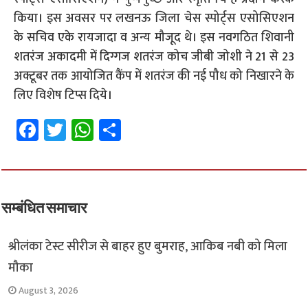
किया। इस अवसर पर लखनऊ जिला चेस स्पोर्ट्स एसोसिएशन
के सचिव एके रायजादा व अन्य मौजूद थे। इस नवगठित शिवानी
शतरंज अकादमी में दिग्गज शतरंज कोच जीबी जोशी ने 21 से 23
अक्टूबर तक आयोजित कैंप में शतरंज की नई पौध को निखारने के
लिए विशेष टिप्स दिये।
Fa
T
W
S
ce
wi
h
h
b
tt
at
ar
o
er
sA
e
o
p
सम्बंधित समाचार
k
p
श्रीलंका टेस्ट सीरीज से बाहर हुए बुमराह, आकिब नबी को मिला
मौका
August 3, 2026