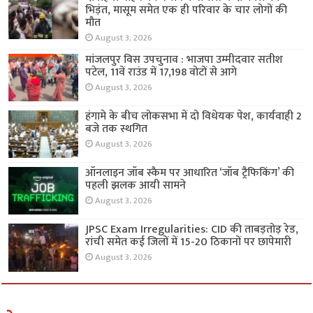
भिड़ंत, मासूम समेत एक ही परिवार के चार लोगों की
मौत
August 3, 2026
मांजलपुर विस उपचुनाव : भाजपा उम्मीदवार सतीश
पटेल, 11वें राउंड में 17,198 वोटों से आगे
August 3, 2026
हंगामे के बीच लोकसभा में दो विधेयक पेश, कार्यवाही 2
बजे तक स्थगित
August 3, 2026
ऑनलाइन जॉब स्कैम पर आधारित ‘जॉब ट्रैफिकिंग’ की
पहली झलक आयी सामने
August 3, 2026
JPSC Exam Irregularities: CID की ताबड़तोड़ रेड,
रांची समेत कई जिलों में 15-20 ठिकानों पर छापेमारी
August 3, 2026