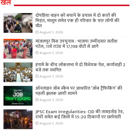
खेल
दोपहिया वाहन को बचाने के प्रयास में दो कारों की
भिड़ंत, मासूम समेत एक ही परिवार के चार लोगों की
मौत
August 3, 2026
मांजलपुर विस उपचुनाव : भाजपा उम्मीदवार सतीश
पटेल, 11वें राउंड में 17,198 वोटों से आगे
August 3, 2026
हंगामे के बीच लोकसभा में दो विधेयक पेश, कार्यवाही 2
बजे तक स्थगित
August 3, 2026
ऑनलाइन जॉब स्कैम पर आधारित ‘जॉब ट्रैफिकिंग’ की
पहली झलक आयी सामने
August 3, 2026
JPSC Exam Irregularities: CID की ताबड़तोड़ रेड,
रांची समेत कई जिलों में 15-20 ठिकानों पर छापेमारी
August 3, 2026