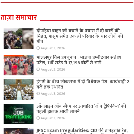
ताज़ा समाचार
दोपहिया वाहन को बचाने के प्रयास में दो कारों की
भिड़ंत, मासूम समेत एक ही परिवार के चार लोगों की
मौत
August 3, 2026
मांजलपुर विस उपचुनाव : भाजपा उम्मीदवार सतीश
पटेल, 11वें राउंड में 17,198 वोटों से आगे
August 3, 2026
हंगामे के बीच लोकसभा में दो विधेयक पेश, कार्यवाही 2
बजे तक स्थगित
August 3, 2026
ऑनलाइन जॉब स्कैम पर आधारित ‘जॉब ट्रैफिकिंग’ की
पहली झलक आयी सामने
August 3, 2026
JPSC Exam Irregularities: CID की ताबड़तोड़ रेड,