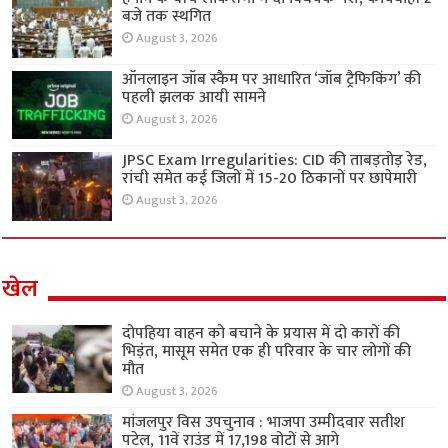
बजे तक स्थगित
August 3, 2026
ऑनलाइन जॉब स्कैम पर आधारित ‘जॉब ट्रैफिकिंग’ की
पहली झलक आयी सामने
August 3, 2026
JPSC Exam Irregularities: CID की ताबड़तोड़ रेड,
रांची समेत कई जिलों में 15-20 ठिकानों पर छापेमारी
August 3, 2026
खेल
दोपहिया वाहन को बचाने के प्रयास में दो कारों की
भिड़ंत, मासूम समेत एक ही परिवार के चार लोगों की
मौत
August 3, 2026
मांजलपुर विस उपचुनाव : भाजपा उम्मीदवार सतीश
पटेल, 11वें राउंड में 17,198 वोटों से आगे