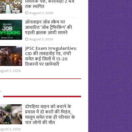
विधेयक पेश, कार्यवाही 2 बजे
तक स्थगित
August 3, 2026
ऑनलाइन जॉब स्कैम पर
आधारित ‘जॉब ट्रैफिकिंग’ की
पहली झलक आयी सामने
August 3, 2026
JPSC Exam Irregularities:
CID की ताबड़तोड़ रेड, रांची
समेत कई जिलों में 15-20
ठिकानों पर छापेमारी
ugust 3, 2026
ल
दोपहिया वाहन को बचाने के
प्रयास में दो कारों की भिड़ंत,
मासूम समेत एक ही परिवार के
चार लोगों की मौत
ugust 3, 2026