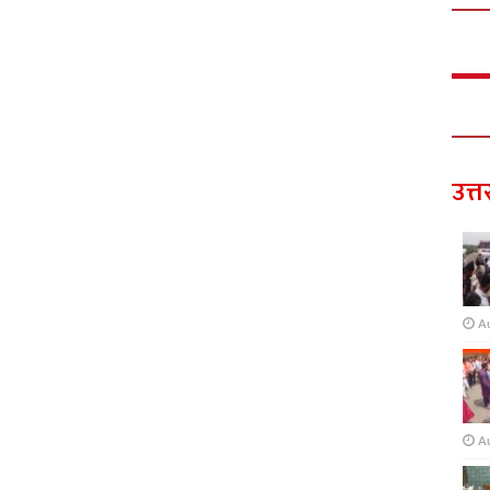
उत्त
A
A