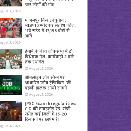
चार लोगों की मौत
ugust 3, 2026
मांजलपुर विस उपचुनाव :
भाजपा उम्मीदवार सतीश पटेल,
11वें राउंड में 17,198 वोटों से
आगे
ugust 3, 2026
हंगामे के बीच लोकसभा में दो
विधेयक पेश, कार्यवाही 2 बजे
तक स्थगित
August 3, 2026
ऑनलाइन जॉब स्कैम पर
आधारित ‘जॉब ट्रैफिकिंग’ की
पहली झलक आयी सामने
August 3, 2026
JPSC Exam Irregularities:
CID की ताबड़तोड़ रेड, रांची
समेत कई जिलों में 15-20
ठिकानों पर छापेमारी
ugust 3, 2026