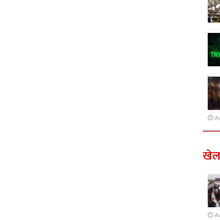
A
खे
A