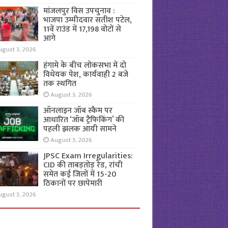
मांजलपुर विस उपचुनाव :
भाजपा उम्मीदवार सतीश पटेल,
11वें राउंड में 17,198 वोटों से
आगे
ugust 3, 2026
हंगामे के बीच लोकसभा में दो
विधेयक पेश, कार्यवाही 2 बजे
तक स्थगित
August 3, 2026
ऑनलाइन जॉब स्कैम पर
आधारित ‘जॉब ट्रैफिकिंग’ की
पहली झलक आयी सामने
August 3, 2026
JPSC Exam Irregularities:
CID की ताबड़तोड़ रेड, रांची
समेत कई जिलों में 15-20
ठिकानों पर छापेमारी
ugust 3, 2026