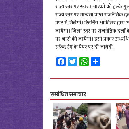
राज्य स्तर पर स्टार प्रचारकों को हल्के
राज्य स्तर पर मान्यता प्राप्त राजनैतिक 
पेपर में मिलेगी। रिटर्निंग ऑफीसर द्वारा 
जायेगी। जिला स्तर पर राजनैतिक दलों के
पर जारी की जायेगी। इसी प्रकार अभ्यर्थ
सफेद रंग के पेपर पर दी जायेगी।
Fa
T
W
S
ce
wi
h
h
b
tt
at
ar
o
er
sA
e
o
p
सम्बंधित समाचार
k
p