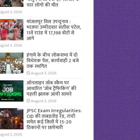
चार लोगों की मौत
ugust 3, 2026
मांजलपुर विस उपचुनाव :
भाजपा उम्मीदवार सतीश पटेल,
11वें राउंड में 17,198 वोटों से
आगे
ugust 3, 2026
हंगामे के बीच लोकसभा में दो
विधेयक पेश, कार्यवाही 2 बजे
तक स्थगित
August 3, 2026
ऑनलाइन जॉब स्कैम पर
आधारित ‘जॉब ट्रैफिकिंग’ की
पहली झलक आयी सामने
August 3, 2026
JPSC Exam Irregularities:
CID की ताबड़तोड़ रेड, रांची
समेत कई जिलों में 15-20
ठिकानों पर छापेमारी
ugust 3, 2026