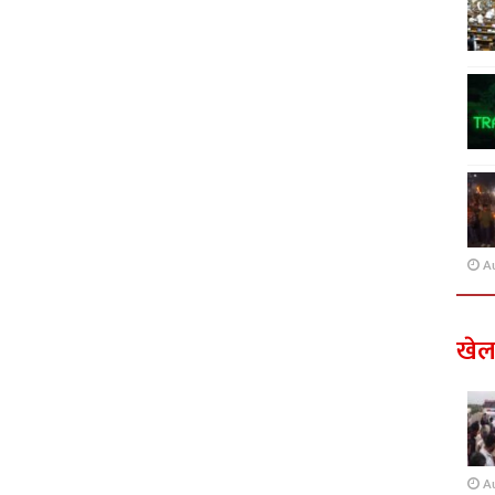
A
खे
A