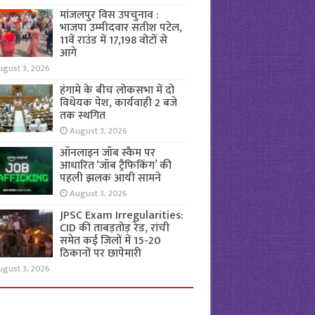
मांजलपुर विस उपचुनाव :
भाजपा उम्मीदवार सतीश पटेल,
11वें राउंड में 17,198 वोटों से
आगे
ugust 3, 2026
हंगामे के बीच लोकसभा में दो
विधेयक पेश, कार्यवाही 2 बजे
तक स्थगित
August 3, 2026
ऑनलाइन जॉब स्कैम पर
आधारित ‘जॉब ट्रैफिकिंग’ की
पहली झलक आयी सामने
August 3, 2026
JPSC Exam Irregularities:
CID की ताबड़तोड़ रेड, रांची
समेत कई जिलों में 15-20
ठिकानों पर छापेमारी
ugust 3, 2026