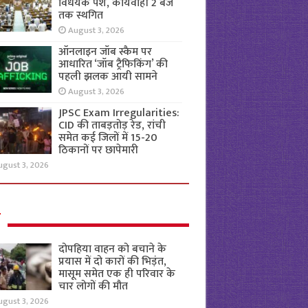
विधेयक पेश, कार्यवाही 2 बजे
तक स्थगित
August 3, 2026
ऑनलाइन जॉब स्कैम पर
आधारित ‘जॉब ट्रैफिकिंग’ की
पहली झलक आयी सामने
August 3, 2026
JPSC Exam Irregularities:
CID की ताबड़तोड़ रेड, रांची
समेत कई जिलों में 15-20
ठिकानों पर छापेमारी
ugust 3, 2026
ल
दोपहिया वाहन को बचाने के
प्रयास में दो कारों की भिड़ंत,
मासूम समेत एक ही परिवार के
चार लोगों की मौत
ugust 3, 2026