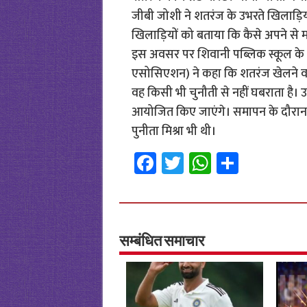
जीबी जोशी ने शतरंज के उभरते खिलाड़ियो
खिलाड़ियों को बताया कि कैसे अपने से
इस अवसर पर शिवानी पब्लिक स्कूल के स
एसोसिएशन) ने कहा कि शतरंज खेलने वा
वह किसी भी चुनौती से नहीं घबराता है। 
आयोजित किए जाएंगे। समापन के दौरान 
पुनीता मिश्रा भी थी।
Fa
T
W
S
ce
wi
h
h
b
tt
at
ar
o
er
sA
e
o
p
सम्बंधित समाचार
k
p