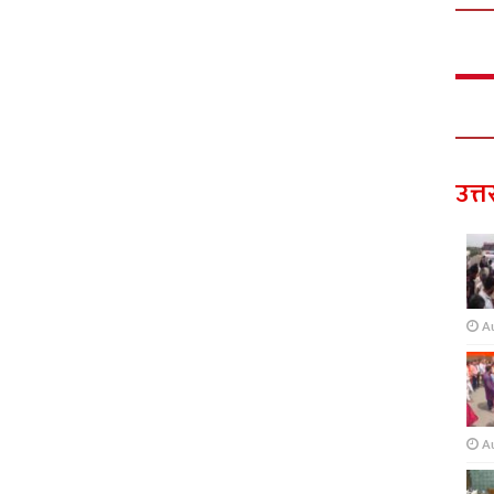
उत्त
A
A