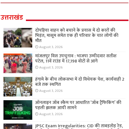
उत्तराखंड
दोपहिया वाहन को बचाने के प्रयास में दो कारों की
भिड़ंत, मासूम समेत एक ही परिवार के चार लोगों की
मौत
August 3, 2026
मांजलपुर विस उपचुनाव : भाजपा उम्मीदवार सतीश
पटेल, 11वें राउंड में 17,198 वोटों से आगे
August 3, 2026
हंगामे के बीच लोकसभा में दो विधेयक पेश, कार्यवाही 2
बजे तक स्थगित
August 3, 2026
ऑनलाइन जॉब स्कैम पर आधारित ‘जॉब ट्रैफिकिंग’ की
पहली झलक आयी सामने
August 3, 2026
JPSC Exam Irregularities: CID की ताबड़तोड़ रेड,