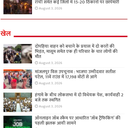
रांची समेत कई जिलों में 15-20 ठिकानों पर छापेमारी
August 3, 2026
खेल
दोपहिया वाहन को बचाने के प्रयास में दो कारों की
भिड़ंत, मासूम समेत एक ही परिवार के चार लोगों की
मौत
August 3, 2026
मांजलपुर विस उपचुनाव : भाजपा उम्मीदवार सतीश
पटेल, 11वें राउंड में 17,198 वोटों से आगे
August 3, 2026
हंगामे के बीच लोकसभा में दो विधेयक पेश, कार्यवाही 2
बजे तक स्थगित
August 3, 2026
ऑनलाइन जॉब स्कैम पर आधारित ‘जॉब ट्रैफिकिंग’ की
पहली झलक आयी सामने