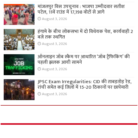
मांजलपुर विस उपचुनाव : भाजपा उम्मीदवार सतीश
पटेल, 11वें राउंड में 17,198 वोटों से आगे
August 3, 2026
हंगामे के बीच लोकसभा में दो विधेयक पेश, कार्यवाही 2
बजे तक स्थगित
August 3, 2026
ऑनलाइन जॉब स्कैम पर आधारित ‘जॉब ट्रैफिकिंग’ की
पहली झलक आयी सामने
August 3, 2026
JPSC Exam Irregularities: CID की ताबड़तोड़ रेड,
रांची समेत कई जिलों में 15-20 ठिकानों पर छापेमारी
August 3, 2026