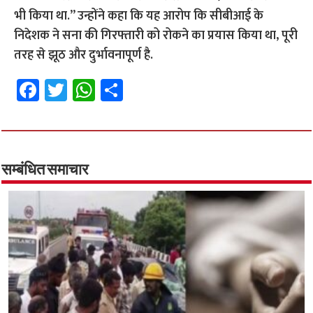
भी किया था.’’ उन्होंने कहा कि यह आरोप कि सीबीआई के
निदेशक ने सना की गिरफ्तारी को रोकने का प्रयास किया था, पूरी
तरह से झूठ और दुर्भावनापूर्ण है.
Fa
T
W
S
ce
wi
h
h
b
tt
at
ar
o
er
sA
e
o
p
सम्बंधित समाचार
k
p