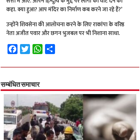
सत्ता में आए. आपने हिन्दुत्व के मुद्दे पर लोगों को वोट देने को
कहा. क्या हुआ? आप मंदिर का निर्माण कब करने जा रहे हैं?’
उन्होंने शिवसेना की आलोचना करने के लिए राकांपा के वरिष्ठ
नेता अजीत पवार और छगन भुजबल पर भी निशाना साधा.
Fa
T
W
S
ce
wi
h
h
b
tt
at
ar
o
er
sA
e
o
p
सम्बंधित समाचार
k
p