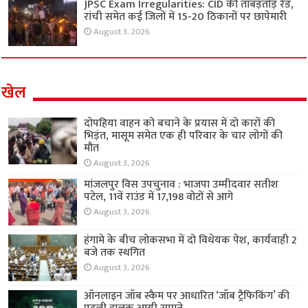
JPSC Exam Irregularities: CID की ताबड़तोड़ रेड,
रांची समेत कई जिलों में 15-20 ठिकानों पर छापेमारी
August 3, 2026
खेल
दोपहिया वाहन को बचाने के प्रयास में दो कारों की
भिड़ंत, मासूम समेत एक ही परिवार के चार लोगों की
मौत
August 3, 2026
मांजलपुर विस उपचुनाव : भाजपा उम्मीदवार सतीश
पटेल, 11वें राउंड में 17,198 वोटों से आगे
August 3, 2026
हंगामे के बीच लोकसभा में दो विधेयक पेश, कार्यवाही 2
बजे तक स्थगित
August 3, 2026
ऑनलाइन जॉब स्कैम पर आधारित ‘जॉब ट्रैफिकिंग’ की