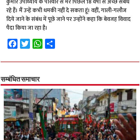
कुमार उपाध्याय के परिवार से मेरे पिछले 18 वर्षों से अच्छे संबंध
रहे हैं। मैं उन्हें कभी धमकी नहीं दे सकता हूं। वहीं, गाली-गलौज
दिये जाने के संबंध में पूछे जाने पर उन्होंने कहा कि बेवजह विवाद
पैदा किया जा रहा है।
Fa
T
W
S
ce
wi
h
h
b
tt
at
ar
o
er
sA
e
o
p
सम्बंधित समाचार
k
p