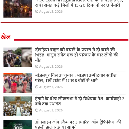
JPSC Exam Irregularities: CID की ताबड़तोड़ रेड,
रांची समेत कई जिलों में 15-20 ठिकानों पर छापेमारी
August 3, 2026
खेल
दोपहिया वाहन को बचाने के प्रयास में दो कारों की
भिड़ंत, मासूम समेत एक ही परिवार के चार लोगों की
मौत
August 3, 2026
मांजलपुर विस उपचुनाव : भाजपा उम्मीदवार सतीश
पटेल, 11वें राउंड में 17,198 वोटों से आगे
August 3, 2026
हंगामे के बीच लोकसभा में दो विधेयक पेश, कार्यवाही 2
बजे तक स्थगित
August 3, 2026
ऑनलाइन जॉब स्कैम पर आधारित ‘जॉब ट्रैफिकिंग’ की
पहली झलक आयी सामने