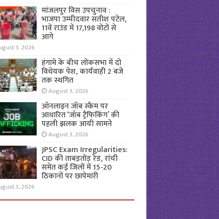
मांजलपुर विस उपचुनाव :
भाजपा उम्मीदवार सतीश पटेल,
11वें राउंड में 17,198 वोटों से
आगे
ugust 3, 2026
हंगामे के बीच लोकसभा में दो
विधेयक पेश, कार्यवाही 2 बजे
तक स्थगित
August 3, 2026
ऑनलाइन जॉब स्कैम पर
आधारित ‘जॉब ट्रैफिकिंग’ की
पहली झलक आयी सामने
August 3, 2026
JPSC Exam Irregularities:
CID की ताबड़तोड़ रेड, रांची
समेत कई जिलों में 15-20
ठिकानों पर छापेमारी
ugust 3, 2026