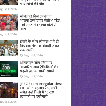
चार लोगों की मौत
ugust 3, 2026
मांजलपुर विस उपचुनाव :
भाजपा उम्मीदवार सतीश पटेल,
11वें राउंड में 17,198 वोटों से
आगे
ugust 3, 2026
हंगामे के बीच लोकसभा में दो
विधेयक पेश, कार्यवाही 2 बजे
तक स्थगित
August 3, 2026
ऑनलाइन जॉब स्कैम पर
आधारित ‘जॉब ट्रैफिकिंग’ की
पहली झलक आयी सामने
August 3, 2026
JPSC Exam Irregularities:
CID की ताबड़तोड़ रेड, रांची
समेत कई जिलों में 15-20
ठिकानों पर छापेमारी
ugust 3, 2026