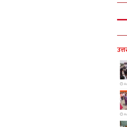
उत्त
A
A