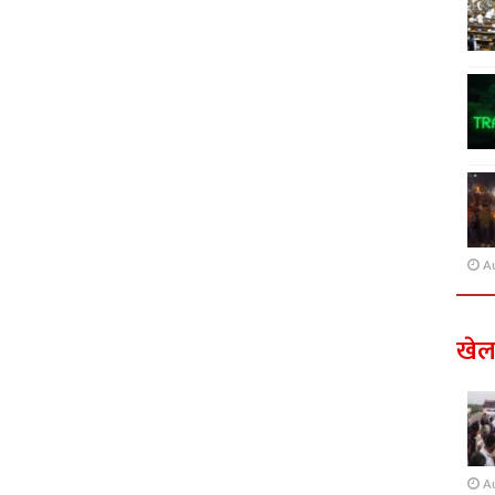
A
खे
A