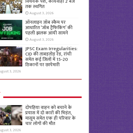
विधेयक पेश, कार्यवाही 2 बजे
तक स्थगित
August 3, 2026
ऑनलाइन जॉब स्कैम पर
आधारित ‘जॉब ट्रैफिकिंग’ की
पहली झलक आयी सामने
August 3, 2026
JPSC Exam Irregularities:
CID की ताबड़तोड़ रेड, रांची
समेत कई जिलों में 15-20
ठिकानों पर छापेमारी
ugust 3, 2026
ल
दोपहिया वाहन को बचाने के
प्रयास में दो कारों की भिड़ंत,
मासूम समेत एक ही परिवार के
चार लोगों की मौत
ugust 3, 2026