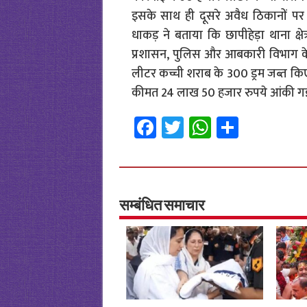
इसके साथ ही दूसरे अवैध ठिकानों पर क
धाकड़ ने बताया कि छापीहेड़ा थाना क्षे
प्रशासन, पुलिस और आबकारी विभाग के द्
लीटर कच्ची शराब के 300 ड्रम जब्त 
कीमत 24 लाख 50 हजार रुपये आंकी गई
Fa
T
W
S
ce
wi
h
h
b
tt
at
ar
o
er
sA
e
o
p
सम्बंधित समाचार
k
p