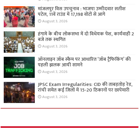
मांजलपुर विस उपचुनाव : भाजपा उम्मीदवार सतीश
पटेल, 11वें राउंड में 17,198 वोटों से आगे
August 3, 2026
हंगामे के बीच लोकसभा में दो विधेयक पेश, कार्यवाही 2
बजे तक स्थगित
August 3, 2026
ऑनलाइन जॉब स्कैम पर आधारित ‘जॉब ट्रैफिकिंग’ की
पहली झलक आयी सामने
August 3, 2026
JPSC Exam Irregularities: CID की ताबड़तोड़ रेड,
रांची समेत कई जिलों में 15-20 ठिकानों पर छापेमारी
August 3, 2026