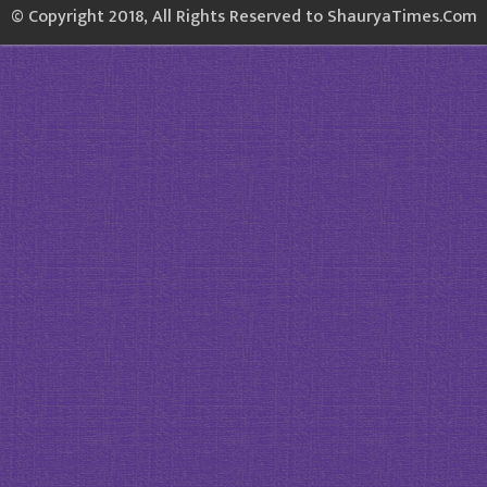
© Copyright 2018, All Rights Reserved to ShauryaTimes.Com