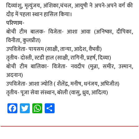
दिव्यांशु, मृत्युंजय, अंशिका,चंचल, आयुषी ने अपने-अपने वर्ग की
दौड़ में पहला स्थान हासिल किया।
परिणाम-
बोची टीम बालक- विजेता- आशा आवा (अनिष्का, दीपिका,
विनीता, कुलप्रीत)
उपविजेता- पायसम (साक्षी, तान्या, आदेश, वैभवी)
तृतीय- दोस्ती, स्टडी हाल (साक्षी, रागिनी, प्रहर्ष, दिव्या)
बोची टीम बालिका- विजेता- नवदीप (मुन्ना, समीर, उस्मान,
अदनान)
उपविजेता- आशा ज्योति ( शैलेंद्र, मनीष, धनंजय, अभिजीत)
तृतीय- पूजा सेवा संस्थान, बरेली (वासु, ध्रुव, आदित्य)
Fa
T
W
S
ce
wi
h
h
b
tt
at
ar
o
er
sA
e