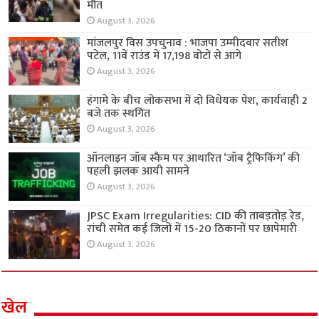
मौत
August 3, 2026
मांजलपुर विस उपचुनाव : भाजपा उम्मीदवार सतीश
पटेल, 11वें राउंड में 17,198 वोटों से आगे
August 3, 2026
हंगामे के बीच लोकसभा में दो विधेयक पेश, कार्यवाही 2
बजे तक स्थगित
August 3, 2026
ऑनलाइन जॉब स्कैम पर आधारित ‘जॉब ट्रैफिकिंग’ की
पहली झलक आयी सामने
August 3, 2026
JPSC Exam Irregularities: CID की ताबड़तोड़ रेड,
रांची समेत कई जिलों में 15-20 ठिकानों पर छापेमारी
August 3, 2026
खेल