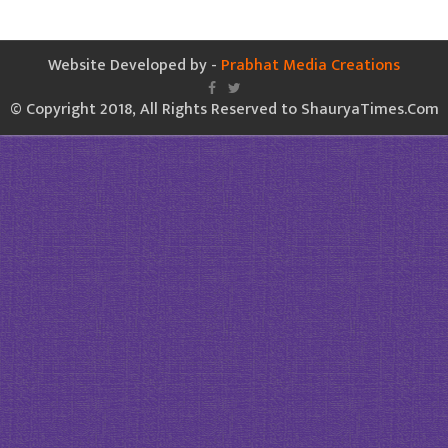
Website Developed by -
Prabhat Media Creations
© Copyright 2018, All Rights Reserved to ShauryaTimes.Com