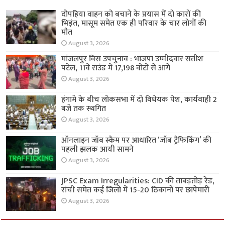
दोपहिया वाहन को बचाने के प्रयास में दो कारों की
भिड़ंत, मासूम समेत एक ही परिवार के चार लोगों की
मौत
August 3, 2026
मांजलपुर विस उपचुनाव : भाजपा उम्मीदवार सतीश
पटेल, 11वें राउंड में 17,198 वोटों से आगे
August 3, 2026
हंगामे के बीच लोकसभा में दो विधेयक पेश, कार्यवाही 2
बजे तक स्थगित
August 3, 2026
ऑनलाइन जॉब स्कैम पर आधारित ‘जॉब ट्रैफिकिंग’ की
पहली झलक आयी सामने
August 3, 2026
JPSC Exam Irregularities: CID की ताबड़तोड़ रेड,
रांची समेत कई जिलों में 15-20 ठिकानों पर छापेमारी
August 3, 2026