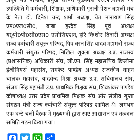
अनूप चंद पाण्डेय, प्रमुख सचिव मुख्यमंत्री एस.पी.गोयल की
उपस्थिति में कर्मचारी, शिक्षक, अधिकारी पुरानी पेंशन बहाली मंच
के नेता डॉ. दिनेेश चन्द शर्मा अध्यक्ष, चेत नारायण सिंह
एम0एल0सी0, बाबा हरदेव सिंह पूर्व अध्यक्ष
य0ूपी0पी0सी0एस0 एसोसिएशन, हरि किशोर तिवारी अध्यक्ष
राज्य कर्मचारी संयुक्त परिषद, षिव बरन सिंह यादव महामंत्री राज्य
कर्मचारी संयुक्त परिषद, निखिल शुक्ला अध्यक्ष उ.प्र. राजस्व
(प्रशासनिक) अधिकारी संघ, जी.एन. सिंह महासचिव डिप्लोमा
इंजीनियर्स महासंघ, रामफेर पाण्डेय अध्यक्ष राजकीय वाहन
चालक महासंघ, यादवेन्द मिश्रा अध्यक्ष उ.प्र. सचिवालय संघ,
संजय सिंह महामंत्री उ.प्र. प्राथमिक षिक्षक संघ, शिवशंकर पाण्डेय
कोषाध्यक्ष उत्तर प्रदेष प्राथमिक षिक्षक संघ और संजीव गुप्ता
संगठन मंत्री राज्य कर्मचारी संयुक्त परिषद शामिल थे। लगभग
एक घन्टे चली बैठक में मुख्यमंत्री द्वारा स्पष्ट आश्वासन एवं तत्काल
समिति गठन किया गया।
Fa
T
W
S