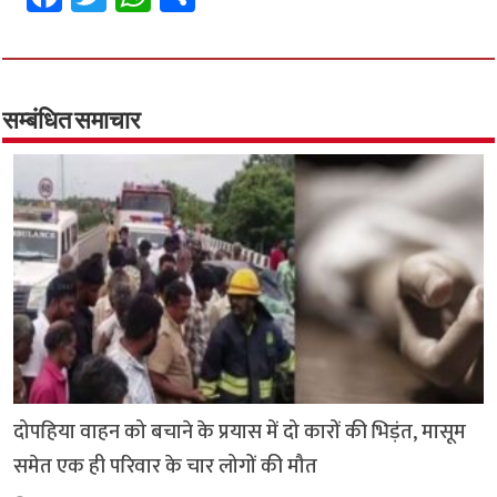
ce
wi
h
h
b
tt
at
ar
o
er
sA
e
o
p
सम्बंधित समाचार
k
p
दोपहिया वाहन को बचाने के प्रयास में दो कारों की भिड़ंत, मासूम
समेत एक ही परिवार के चार लोगों की मौत