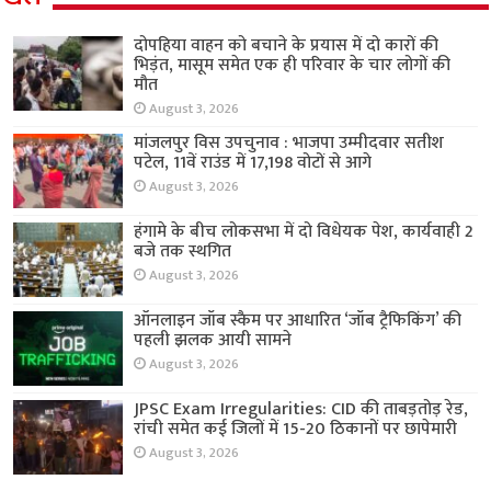
दोपहिया वाहन को बचाने के प्रयास में दो कारों की
भिड़ंत, मासूम समेत एक ही परिवार के चार लोगों की
मौत
August 3, 2026
मांजलपुर विस उपचुनाव : भाजपा उम्मीदवार सतीश
पटेल, 11वें राउंड में 17,198 वोटों से आगे
August 3, 2026
हंगामे के बीच लोकसभा में दो विधेयक पेश, कार्यवाही 2
बजे तक स्थगित
August 3, 2026
ऑनलाइन जॉब स्कैम पर आधारित ‘जॉब ट्रैफिकिंग’ की
पहली झलक आयी सामने
August 3, 2026
JPSC Exam Irregularities: CID की ताबड़तोड़ रेड,
रांची समेत कई जिलों में 15-20 ठिकानों पर छापेमारी
August 3, 2026