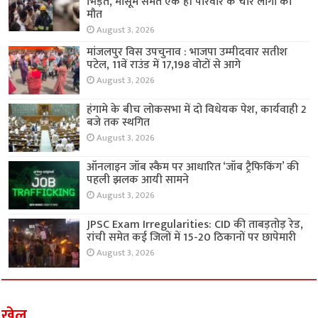
भिड़ंत, मासूम समेत एक ही परिवार के चार लोगों की
मौत
August 3, 2026
मांजलपुर विस उपचुनाव : भाजपा उम्मीदवार सतीश
पटेल, 11वें राउंड में 17,198 वोटों से आगे
August 3, 2026
हंगामे के बीच लोकसभा में दो विधेयक पेश, कार्यवाही 2
बजे तक स्थगित
August 3, 2026
ऑनलाइन जॉब स्कैम पर आधारित ‘जॉब ट्रैफिकिंग’ की
पहली झलक आयी सामने
August 3, 2026
JPSC Exam Irregularities: CID की ताबड़तोड़ रेड,
रांची समेत कई जिलों में 15-20 ठिकानों पर छापेमारी
August 3, 2026
खेल