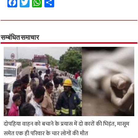
Fa
T
W
S
ce
wi
h
h
b
tt
at
ar
o
er
sA
e
o
p
सम्बंधित समाचार
k
p
दोपहिया वाहन को बचाने के प्रयास में दो कारों की भिड़ंत, मासूम
समेत एक ही परिवार के चार लोगों की मौत