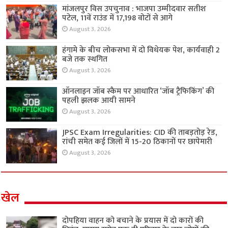
मांजलपुर विस उपचुनाव : भाजपा उम्मीदवार सतीश
पटेल, 11वें राउंड में 17,198 वोटों से आगे
August 3, 2026
हंगामे के बीच लोकसभा में दो विधेयक पेश, कार्यवाही 2
बजे तक स्थगित
August 3, 2026
ऑनलाइन जॉब स्कैम पर आधारित ‘जॉब ट्रैफिकिंग’ की
पहली झलक आयी सामने
August 3, 2026
JPSC Exam Irregularities: CID की ताबड़तोड़ रेड,
रांची समेत कई जिलों में 15-20 ठिकानों पर छापेमारी
August 3, 2026
खेल
दोपहिया वाहन को बचाने के प्रयास में दो कारों की