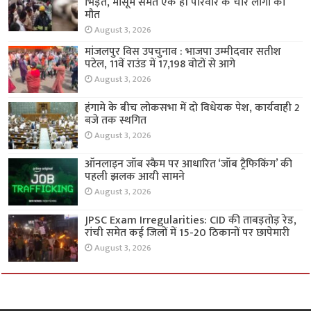
भिड़ंत, मासूम समेत एक ही परिवार के चार लोगों की
मौत
August 3, 2026
मांजलपुर विस उपचुनाव : भाजपा उम्मीदवार सतीश
पटेल, 11वें राउंड में 17,198 वोटों से आगे
August 3, 2026
हंगामे के बीच लोकसभा में दो विधेयक पेश, कार्यवाही 2
बजे तक स्थगित
August 3, 2026
ऑनलाइन जॉब स्कैम पर आधारित ‘जॉब ट्रैफिकिंग’ की
पहली झलक आयी सामने
August 3, 2026
JPSC Exam Irregularities: CID की ताबड़तोड़ रेड,
रांची समेत कई जिलों में 15-20 ठिकानों पर छापेमारी
August 3, 2026