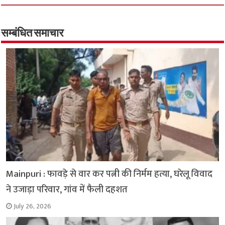
b
tt
at
ar
o
er
sA
e
o
p
सम्बंधित समाचार
k
p
Mainpuri : फावड़े से वार कर पत्नी की निर्मम हत्या, घरेलू विवाद
ने उजाड़ा परिवार, गांव में फैली दहशत
July 26, 2026