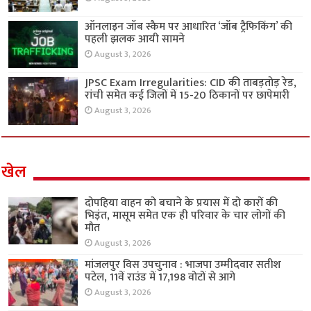
ऑनलाइन जॉब स्कैम पर आधारित ‘जॉब ट्रैफिकिंग’ की
पहली झलक आयी सामने
August 3, 2026
JPSC Exam Irregularities: CID की ताबड़तोड़ रेड,
रांची समेत कई जिलों में 15-20 ठिकानों पर छापेमारी
August 3, 2026
खेल
दोपहिया वाहन को बचाने के प्रयास में दो कारों की
भिड़ंत, मासूम समेत एक ही परिवार के चार लोगों की
मौत
August 3, 2026
मांजलपुर विस उपचुनाव : भाजपा उम्मीदवार सतीश
पटेल, 11वें राउंड में 17,198 वोटों से आगे
August 3, 2026