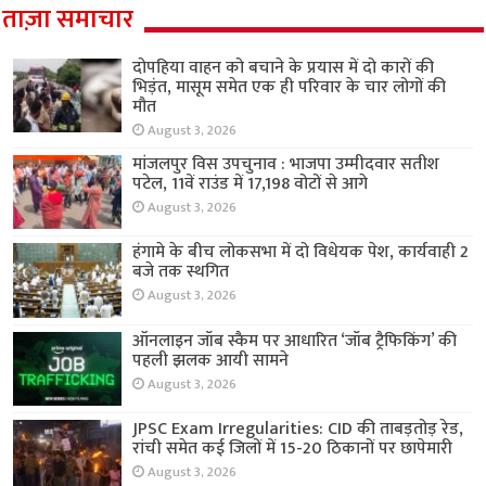
ताज़ा समाचार
दोपहिया वाहन को बचाने के प्रयास में दो कारों की
भिड़ंत, मासूम समेत एक ही परिवार के चार लोगों की
मौत
August 3, 2026
मांजलपुर विस उपचुनाव : भाजपा उम्मीदवार सतीश
पटेल, 11वें राउंड में 17,198 वोटों से आगे
August 3, 2026
हंगामे के बीच लोकसभा में दो विधेयक पेश, कार्यवाही 2
बजे तक स्थगित
August 3, 2026
ऑनलाइन जॉब स्कैम पर आधारित ‘जॉब ट्रैफिकिंग’ की
पहली झलक आयी सामने
August 3, 2026
JPSC Exam Irregularities: CID की ताबड़तोड़ रेड,
रांची समेत कई जिलों में 15-20 ठिकानों पर छापेमारी
August 3, 2026