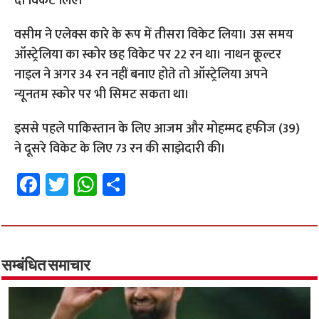
दो विकेट लिए।
वसीम ने एलेक्स कारे के रूप में तीसरा विकेट लिया। उस समय
ऑस्ट्रेलिया का स्कोर छह विकेट पर 22 रन था। नाथन कूल्टर
नाइल ने अगर 34 रन नहीं बनाए होते तो ऑस्ट्रेलिया अपने
न्यूनतम स्कोर पर भी सिमट सकता था।
इससे पहले पाकिस्तान के लिए आजम और मोहम्मद हफीज (39)
ने दूसरे विकेट के लिए 73 रन की साझेदारी की।
Fa
T
W
S
ce
wi
h
h
b
tt
at
ar
o
er
sA
e
o
p
सम्बंधित समाचार
k
p