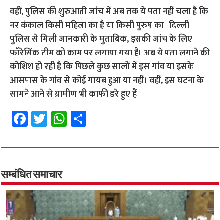
वहीं, पुलिस की शुरुआती जांच में अब तक ये पता नहीं चला है कि
नर कंकाल किसी महिला का है या किसी पुरुष का। दिल्ली
पुलिस से मिली जानकारी के मुताबिक, इसकी जांच के लिए
फॉरेसिंक टीम को काम पर लगाया गया है। अब ये पता लगाने की
कोशिश हो रही है कि पिछले कुछ सालों में इस गांव या इसके
आसपास के गांव से कोई गायब हुआ या नहीं। वहीं, इस घटना के
सामने आने से ग्रामीण भी काफी डरे हुए हैं।
Fa
T
W
S
ce
wi
h
h
b
tt
at
ar
o
er
sA
e
o
p
सम्बंधित समाचार
k
p