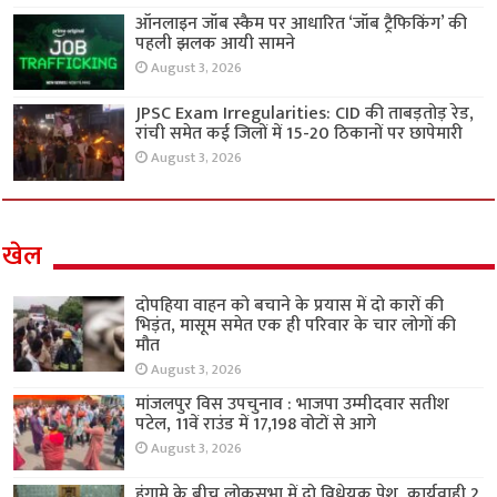
ऑनलाइन जॉब स्कैम पर आधारित ‘जॉब ट्रैफिकिंग’ की
पहली झलक आयी सामने
August 3, 2026
JPSC Exam Irregularities: CID की ताबड़तोड़ रेड,
रांची समेत कई जिलों में 15-20 ठिकानों पर छापेमारी
August 3, 2026
खेल
दोपहिया वाहन को बचाने के प्रयास में दो कारों की
भिड़ंत, मासूम समेत एक ही परिवार के चार लोगों की
मौत
August 3, 2026
मांजलपुर विस उपचुनाव : भाजपा उम्मीदवार सतीश
पटेल, 11वें राउंड में 17,198 वोटों से आगे
August 3, 2026
हंगामे के बीच लोकसभा में दो विधेयक पेश, कार्यवाही 2