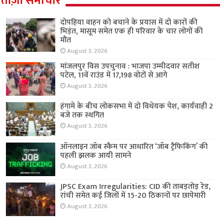
ताज़ा समाचार
दोपहिया वाहन को बचाने के प्रयास में दो कारों की
भिड़ंत, मासूम समेत एक ही परिवार के चार लोगों की
मौत
August 3, 2026
मांजलपुर विस उपचुनाव : भाजपा उम्मीदवार सतीश
पटेल, 11वें राउंड में 17,198 वोटों से आगे
August 3, 2026
हंगामे के बीच लोकसभा में दो विधेयक पेश, कार्यवाही 2
बजे तक स्थगित
August 3, 2026
ऑनलाइन जॉब स्कैम पर आधारित ‘जॉब ट्रैफिकिंग’ की
पहली झलक आयी सामने
August 3, 2026
JPSC Exam Irregularities: CID की ताबड़तोड़ रेड,
रांची समेत कई जिलों में 15-20 ठिकानों पर छापेमारी
August 3, 2026