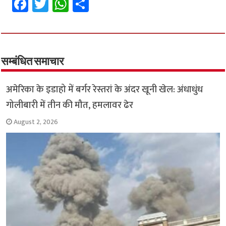
Fa
T
W
S
ce
wi
h
h
b
tt
at
ar
o
er
sA
e
o
p
सम्बंधित समाचार
k
p
अमेरिका के इडाहो में बर्गर रेस्तरां के अंदर खूनी खेल: अंधाधुंध
गोलीबारी में तीन की मौत, हमलावर ढेर
August 2, 2026