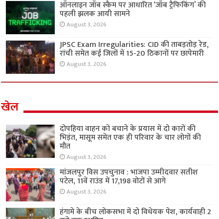
ऑनलाइन जॉब स्कैम पर आधारित ‘जॉब ट्रैफिकिंग’ की
पहली झलक आयी सामने
August 3, 2026
JPSC Exam Irregularities: CID की ताबड़तोड़ रेड,
रांची समेत कई जिलों में 15-20 ठिकानों पर छापेमारी
August 3, 2026
खेल
दोपहिया वाहन को बचाने के प्रयास में दो कारों की
भिड़ंत, मासूम समेत एक ही परिवार के चार लोगों की
मौत
August 3, 2026
मांजलपुर विस उपचुनाव : भाजपा उम्मीदवार सतीश
पटेल, 11वें राउंड में 17,198 वोटों से आगे
August 3, 2026
हंगामे के बीच लोकसभा में दो विधेयक पेश, कार्यवाही 2