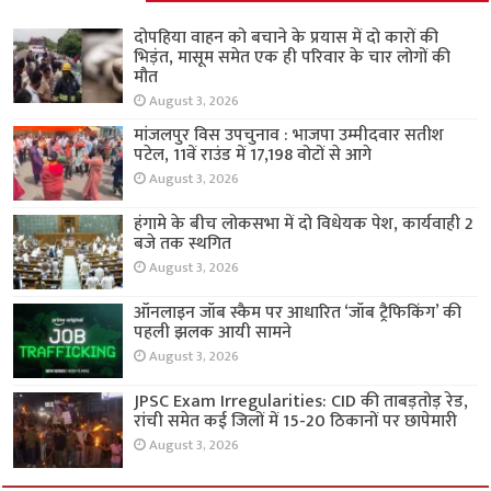
दोपहिया वाहन को बचाने के प्रयास में दो कारों की
भिड़ंत, मासूम समेत एक ही परिवार के चार लोगों की
मौत
August 3, 2026
मांजलपुर विस उपचुनाव : भाजपा उम्मीदवार सतीश
पटेल, 11वें राउंड में 17,198 वोटों से आगे
August 3, 2026
हंगामे के बीच लोकसभा में दो विधेयक पेश, कार्यवाही 2
बजे तक स्थगित
August 3, 2026
ऑनलाइन जॉब स्कैम पर आधारित ‘जॉब ट्रैफिकिंग’ की
पहली झलक आयी सामने
August 3, 2026
JPSC Exam Irregularities: CID की ताबड़तोड़ रेड,
रांची समेत कई जिलों में 15-20 ठिकानों पर छापेमारी
August 3, 2026