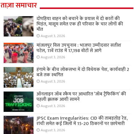
ताज़ा समाचार
दोपहिया वाहन को बचाने के प्रयास में दो कारों की
भिड़ंत, मासूम समेत एक ही परिवार के चार लोगों की
मौत
August 3, 2026
मांजलपुर विस उपचुनाव : भाजपा उम्मीदवार सतीश
पटेल, 11वें राउंड में 17,198 वोटों से आगे
August 3, 2026
हंगामे के बीच लोकसभा में दो विधेयक पेश, कार्यवाही 2
बजे तक स्थगित
August 3, 2026
ऑनलाइन जॉब स्कैम पर आधारित ‘जॉब ट्रैफिकिंग’ की
पहली झलक आयी सामने
August 3, 2026
JPSC Exam Irregularities: CID की ताबड़तोड़ रेड,
रांची समेत कई जिलों में 15-20 ठिकानों पर छापेमारी
August 3, 2026