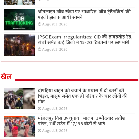
ऑनलाइन जॉब स्कैम पर आधारित ‘जॉब ट्रैफिकिंग’ की
पहली झलक आयी सामने
August 3, 2026
JPSC Exam Irregularities: CID की ताबड़तोड़ रेड,
रांची समेत कई जिलों में 15-20 ठिकानों पर छापेमारी
August 3, 2026
खेल
दोपहिया वाहन को बचाने के प्रयास में दो कारों की
भिड़ंत, मासूम समेत एक ही परिवार के चार लोगों की
मौत
August 3, 2026
मांजलपुर विस उपचुनाव : भाजपा उम्मीदवार सतीश
पटेल, 11वें राउंड में 17,198 वोटों से आगे
August 3, 2026