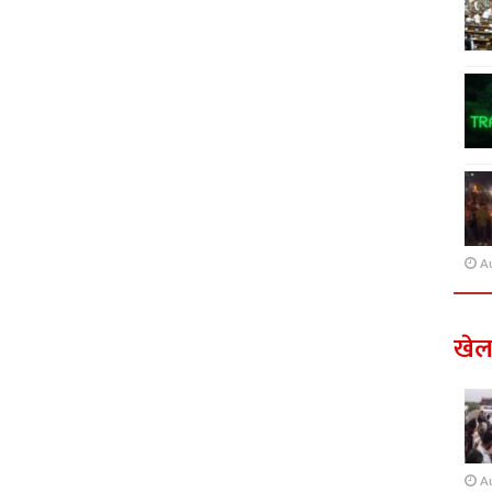
A
खे
A