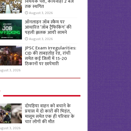
विधेयक पेश, कार्यवाही 2 बजे
तक स्थगित
August 3, 2026
ऑनलाइन जॉब स्कैम पर
आधारित ‘जॉब ट्रैफिकिंग’ की
पहली झलक आयी सामने
August 3, 2026
JPSC Exam Irregularities:
CID की ताबड़तोड़ रेड, रांची
समेत कई जिलों में 15-20
ठिकानों पर छापेमारी
ugust 3, 2026
ल
दोपहिया वाहन को बचाने के
प्रयास में दो कारों की भिड़ंत,
मासूम समेत एक ही परिवार के
चार लोगों की मौत
ugust 3, 2026