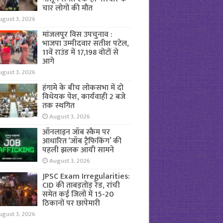
चार लोगों की मौत
ugust 3, 2026
मांजलपुर विस उपचुनाव :
भाजपा उम्मीदवार सतीश पटेल,
11वें राउंड में 17,198 वोटों से
आगे
ugust 3, 2026
हंगामे के बीच लोकसभा में दो
विधेयक पेश, कार्यवाही 2 बजे
तक स्थगित
August 3, 2026
ऑनलाइन जॉब स्कैम पर
आधारित ‘जॉब ट्रैफिकिंग’ की
पहली झलक आयी सामने
August 3, 2026
JPSC Exam Irregularities:
CID की ताबड़तोड़ रेड, रांची
समेत कई जिलों में 15-20
ठिकानों पर छापेमारी
ugust 3, 2026