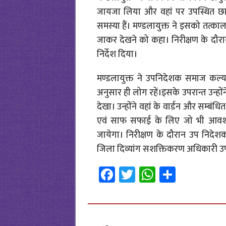
जायजा लिया और वहां पर उपस्थित छात्
समस्या हैं। मण्डलायुक्त ने इसको तत
जाकर देखने को कहा। निरीक्षण के दौरा
निर्देश दिया।
मण्डलायुक्त ने उपनिदेशक समाज कल्याण
अनुसार ही लोग रहें।इसके उपरान्त उन्हो
देखा। उन्होंने वहां के वार्डन और सम्बंध
एवं साफ सफाई के लिए जो भी आवश्
जायेगा। निरीक्षण के दौरान उप निदे
जिला दिव्यांग सशक्तिकरण अधिकारी उप
Fa
T
W
S
ce
wi
h
h
b
tt
at
ar
o
er
sA
e