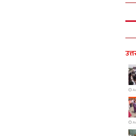
उत्त
A
A