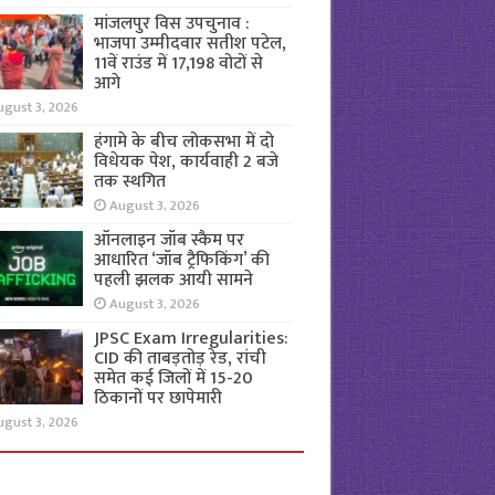
मांजलपुर विस उपचुनाव :
भाजपा उम्मीदवार सतीश पटेल,
11वें राउंड में 17,198 वोटों से
आगे
ugust 3, 2026
हंगामे के बीच लोकसभा में दो
विधेयक पेश, कार्यवाही 2 बजे
तक स्थगित
August 3, 2026
ऑनलाइन जॉब स्कैम पर
आधारित ‘जॉब ट्रैफिकिंग’ की
पहली झलक आयी सामने
August 3, 2026
JPSC Exam Irregularities:
CID की ताबड़तोड़ रेड, रांची
समेत कई जिलों में 15-20
ठिकानों पर छापेमारी
ugust 3, 2026