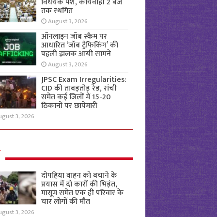
विधेयक पेश, कार्यवाही 2 बजे
तक स्थगित
August 3, 2026
ऑनलाइन जॉब स्कैम पर
आधारित ‘जॉब ट्रैफिकिंग’ की
पहली झलक आयी सामने
August 3, 2026
JPSC Exam Irregularities:
CID की ताबड़तोड़ रेड, रांची
समेत कई जिलों में 15-20
ठिकानों पर छापेमारी
ugust 3, 2026
ल
दोपहिया वाहन को बचाने के
प्रयास में दो कारों की भिड़ंत,
मासूम समेत एक ही परिवार के
चार लोगों की मौत
ugust 3, 2026