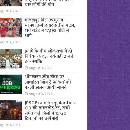
चार लोगों की मौत
ugust 3, 2026
मांजलपुर विस उपचुनाव :
भाजपा उम्मीदवार सतीश पटेल,
11वें राउंड में 17,198 वोटों से
आगे
ugust 3, 2026
हंगामे के बीच लोकसभा में दो
विधेयक पेश, कार्यवाही 2 बजे
तक स्थगित
August 3, 2026
ऑनलाइन जॉब स्कैम पर
आधारित ‘जॉब ट्रैफिकिंग’ की
पहली झलक आयी सामने
August 3, 2026
JPSC Exam Irregularities:
CID की ताबड़तोड़ रेड, रांची
समेत कई जिलों में 15-20
ठिकानों पर छापेमारी
ugust 3, 2026