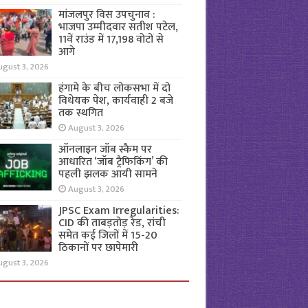
मांजलपुर विस उपचुनाव :
भाजपा उम्मीदवार सतीश पटेल,
11वें राउंड में 17,198 वोटों से
आगे
ugust 3, 2026
हंगामे के बीच लोकसभा में दो
विधेयक पेश, कार्यवाही 2 बजे
तक स्थगित
August 3, 2026
ऑनलाइन जॉब स्कैम पर
आधारित ‘जॉब ट्रैफिकिंग’ की
पहली झलक आयी सामने
August 3, 2026
JPSC Exam Irregularities:
CID की ताबड़तोड़ रेड, रांची
समेत कई जिलों में 15-20
ठिकानों पर छापेमारी
ugust 3, 2026