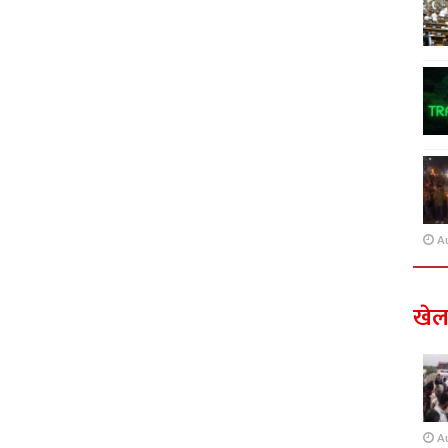
A
खे
A