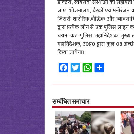
डाक्टरों, स्वयंसेवी संस्थाओं की सहायता 
जाए। भोजनालय, बैरकों एवं मनोरंजन कक्
जिससे शारीरिक,बौद्धिक और व्यावसाय
द्वारा प्रत्येक जोन से एक पुलिस लाइन
चयन कर पुलिस महानिदेशक मुख्य
महानिदेशक, उ0प्र0 द्वारा कुल 08 अच्छ
किया जायेगा।
Fa
T
W
S
ce
wi
h
h
b
tt
at
ar
o
er
sA
e
o
p
सम्बंधित समाचार
k
p