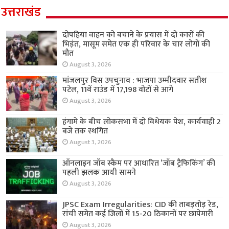
उत्तराखंड
दोपहिया वाहन को बचाने के प्रयास में दो कारों की
भिड़ंत, मासूम समेत एक ही परिवार के चार लोगों की
मौत
August 3, 2026
मांजलपुर विस उपचुनाव : भाजपा उम्मीदवार सतीश
पटेल, 11वें राउंड में 17,198 वोटों से आगे
August 3, 2026
हंगामे के बीच लोकसभा में दो विधेयक पेश, कार्यवाही 2
बजे तक स्थगित
August 3, 2026
ऑनलाइन जॉब स्कैम पर आधारित ‘जॉब ट्रैफिकिंग’ की
पहली झलक आयी सामने
August 3, 2026
JPSC Exam Irregularities: CID की ताबड़तोड़ रेड,
रांची समेत कई जिलों में 15-20 ठिकानों पर छापेमारी
August 3, 2026