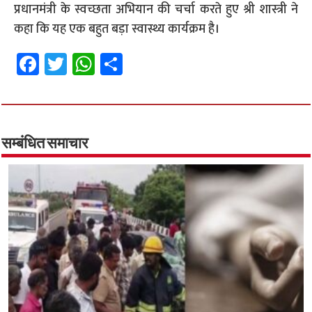
प्रधानमंत्री के स्वच्छता अभियान की चर्चा करते हुए श्री शास्त्री ने
कहा कि यह एक बहुत बड़ा स्वास्थ्य कार्यक्रम है।
Fa
T
W
S
ce
wi
h
h
b
tt
at
ar
o
er
sA
e
o
p
सम्बंधित समाचार
k
p