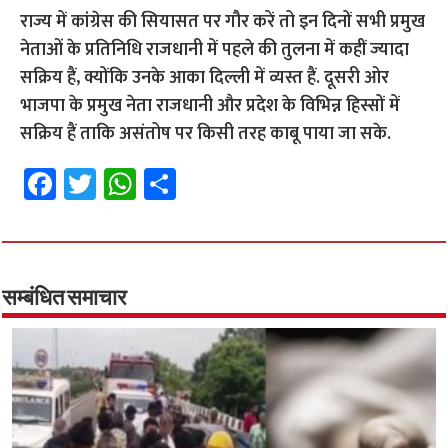
राज्य में कांग्रेस की सियासत पर गौर करें तो इन दिनों सभी प्रमुख
नेताओं के प्रतिनिधि राजधानी में पहले की तुलना में कहीं ज्यादा
सक्रिय हैं, क्योंकि उनके आका दिल्ली में व्यस्त हैं. दूसरी ओर
भाजपा के प्रमुख नेता राजधानी और प्रदेश के विभिन्न हिस्सों में
सक्रिय हैं ताकि असंतोष पर किसी तरह काबू पाया जा सके.
Fa
T
W
S
ce
wi
h
h
b
tt
at
ar
o
er
sA
e
o
p
सम्बंधित समाचार
k
p