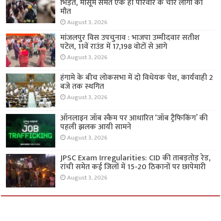
भिड़ंत, मासूम समेत एक ही परिवार के चार लोगों की
मौत
August 3, 2026
मांजलपुर विस उपचुनाव : भाजपा उम्मीदवार सतीश
पटेल, 11वें राउंड में 17,198 वोटों से आगे
August 3, 2026
हंगामे के बीच लोकसभा में दो विधेयक पेश, कार्यवाही 2
बजे तक स्थगित
August 3, 2026
ऑनलाइन जॉब स्कैम पर आधारित ‘जॉब ट्रैफिकिंग’ की
पहली झलक आयी सामने
August 3, 2026
JPSC Exam Irregularities: CID की ताबड़तोड़ रेड,
रांची समेत कई जिलों में 15-20 ठिकानों पर छापेमारी
August 3, 2026