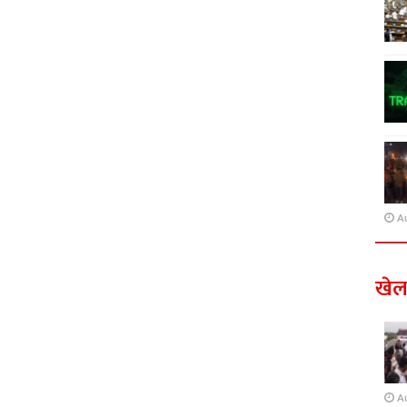
A
खे
A