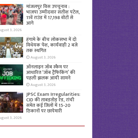
मांजलपुर विस उपचुनाव :
भाजपा उम्मीदवार सतीश पटेल,
11वें राउंड में 17,198 वोटों से
आगे
ugust 3, 2026
हंगामे के बीच लोकसभा में दो
विधेयक पेश, कार्यवाही 2 बजे
तक स्थगित
August 3, 2026
ऑनलाइन जॉब स्कैम पर
आधारित ‘जॉब ट्रैफिकिंग’ की
पहली झलक आयी सामने
August 3, 2026
JPSC Exam Irregularities:
CID की ताबड़तोड़ रेड, रांची
समेत कई जिलों में 15-20
ठिकानों पर छापेमारी
ugust 3, 2026