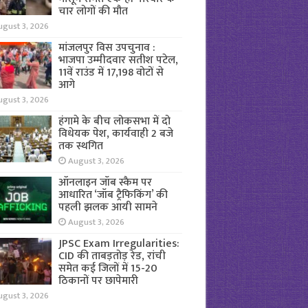
चार लोगों की मौत
ugust 3, 2026
मांजलपुर विस उपचुनाव :
भाजपा उम्मीदवार सतीश पटेल,
11वें राउंड में 17,198 वोटों से
आगे
ugust 3, 2026
हंगामे के बीच लोकसभा में दो
विधेयक पेश, कार्यवाही 2 बजे
तक स्थगित
August 3, 2026
ऑनलाइन जॉब स्कैम पर
आधारित ‘जॉब ट्रैफिकिंग’ की
पहली झलक आयी सामने
August 3, 2026
JPSC Exam Irregularities:
CID की ताबड़तोड़ रेड, रांची
समेत कई जिलों में 15-20
ठिकानों पर छापेमारी
ugust 3, 2026