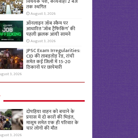
विधेयक पेश, कार्यवाही 2 बजे
तक स्थगित
August 3, 2026
ऑनलाइन जॉब स्कैम पर
आधारित ‘जॉब ट्रैफिकिंग’ की
पहली झलक आयी सामने
August 3, 2026
JPSC Exam Irregularities:
CID की ताबड़तोड़ रेड, रांची
समेत कई जिलों में 15-20
ठिकानों पर छापेमारी
ugust 3, 2026
ल
दोपहिया वाहन को बचाने के
प्रयास में दो कारों की भिड़ंत,
मासूम समेत एक ही परिवार के
चार लोगों की मौत
ugust 3, 2026