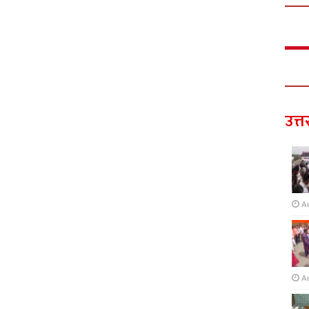
उत्त
A
A