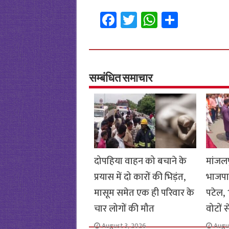
Fa
T
W
S
ce
wi
h
h
b
tt
at
ar
o
er
sA
e
o
p
सम्बंधित समाचार
k
p
दोपहिया वाहन को बचाने के
मांजलप
प्रयास में दो कारों की भिड़ंत,
भाजपा
मासूम समेत एक ही परिवार के
पटेल, 1
चार लोगों की मौत
वोटों 
August 3, 2026
Augu