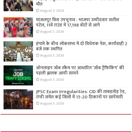
मौत
August 3, 2026
मांजलपुर विस उपचुनाव : भाजपा उम्मीदवार सतीश
पटेल, 11वें राउंड में 17,198 वोटों से आगे
August 3, 2026
हंगामे के बीच लोकसभा में दो विधेयक पेश, कार्यवाही 2
बजे तक स्थगित
August 3, 2026
ऑनलाइन जॉब स्कैम पर आधारित ‘जॉब ट्रैफिकिंग’ की
पहली झलक आयी सामने
August 3, 2026
JPSC Exam Irregularities: CID की ताबड़तोड़ रेड,
रांची समेत कई जिलों में 15-20 ठिकानों पर छापेमारी
August 3, 2026