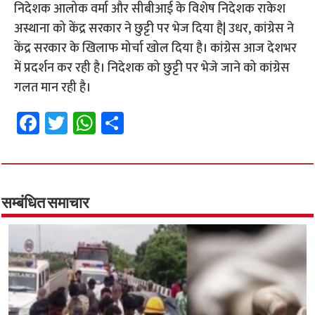
निदेशक आलोक वर्मा और सीबीआई के विशेष निदेशक राकेश
अस्थाना को केंद्र सरकार ने छुट्टी पर भेज दिया है| उधर, कांग्रेस ने
केंद्र सरकार के खिलाफ मोर्चा खोल दिया है। कांग्रेस आज देशभर
में प्रदर्शन कर रही है। निदेशक को छुट्टी पर भेजे जाने को कांग्रेस
गलत मान रही है।
Fa
T
W
S
ce
wi
h
h
b
tt
at
ar
o
er
sA
e
o
p
सम्बंधित समाचार
k
p