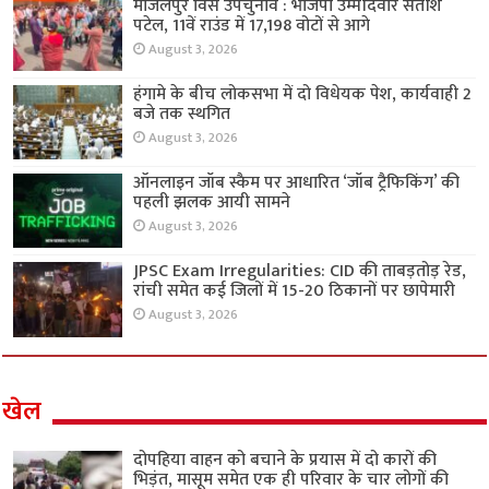
मांजलपुर विस उपचुनाव : भाजपा उम्मीदवार सतीश
पटेल, 11वें राउंड में 17,198 वोटों से आगे
August 3, 2026
हंगामे के बीच लोकसभा में दो विधेयक पेश, कार्यवाही 2
बजे तक स्थगित
August 3, 2026
ऑनलाइन जॉब स्कैम पर आधारित ‘जॉब ट्रैफिकिंग’ की
पहली झलक आयी सामने
August 3, 2026
JPSC Exam Irregularities: CID की ताबड़तोड़ रेड,
रांची समेत कई जिलों में 15-20 ठिकानों पर छापेमारी
August 3, 2026
खेल
दोपहिया वाहन को बचाने के प्रयास में दो कारों की
भिड़ंत, मासूम समेत एक ही परिवार के चार लोगों की