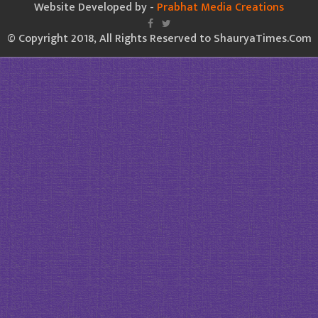
Website Developed by -
Prabhat Media Creations
© Copyright 2018, All Rights Reserved to ShauryaTimes.Com