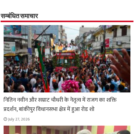
b
tt
at
ar
o
er
sA
e
o
p
सम्बंधित समाचार
k
p
नितिन नवीन और सम्राट चौधरी के नेतृत्व में राजग का शक्ति
प्रदर्शन, बांकीपुर विधानसभा क्षेत्र में हुआ रोड शो
July 27, 2026