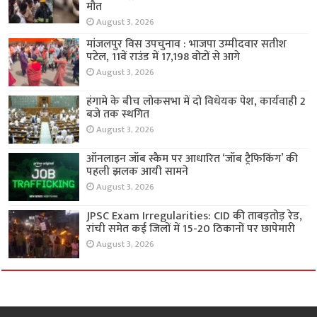
मौत
August 3, 2026
मांजलपुर विस उपचुनाव : भाजपा उम्मीदवार सतीश
पटेल, 11वें राउंड में 17,198 वोटों से आगे
August 3, 2026
हंगामे के बीच लोकसभा में दो विधेयक पेश, कार्यवाही 2
बजे तक स्थगित
August 3, 2026
ऑनलाइन जॉब स्कैम पर आधारित ‘जॉब ट्रैफिकिंग’ की
पहली झलक आयी सामने
August 3, 2026
JPSC Exam Irregularities: CID की ताबड़तोड़ रेड,
रांची समेत कई जिलों में 15-20 ठिकानों पर छापेमारी
August 3, 2026