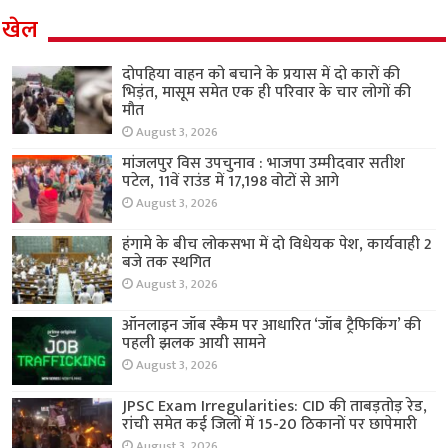
खेल
दोपहिया वाहन को बचाने के प्रयास में दो कारों की
भिड़ंत, मासूम समेत एक ही परिवार के चार लोगों की
मौत
August 3, 2026
मांजलपुर विस उपचुनाव : भाजपा उम्मीदवार सतीश
पटेल, 11वें राउंड में 17,198 वोटों से आगे
August 3, 2026
हंगामे के बीच लोकसभा में दो विधेयक पेश, कार्यवाही 2
बजे तक स्थगित
August 3, 2026
ऑनलाइन जॉब स्कैम पर आधारित ‘जॉब ट्रैफिकिंग’ की
पहली झलक आयी सामने
August 3, 2026
JPSC Exam Irregularities: CID की ताबड़तोड़ रेड,
रांची समेत कई जिलों में 15-20 ठिकानों पर छापेमारी
August 3, 2026