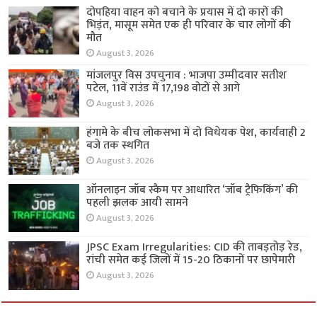
दोपहिया वाहन को बचाने के प्रयास में दो कारों की
भिड़ंत, मासूम समेत एक ही परिवार के चार लोगों की
मौत
August 3, 2026
मांजलपुर विस उपचुनाव : भाजपा उम्मीदवार सतीश
पटेल, 11वें राउंड में 17,198 वोटों से आगे
August 3, 2026
हंगामे के बीच लोकसभा में दो विधेयक पेश, कार्यवाही 2
बजे तक स्थगित
August 3, 2026
ऑनलाइन जॉब स्कैम पर आधारित ‘जॉब ट्रैफिकिंग’ की
पहली झलक आयी सामने
August 3, 2026
JPSC Exam Irregularities: CID की ताबड़तोड़ रेड,
रांची समेत कई जिलों में 15-20 ठिकानों पर छापेमारी
August 3, 2026