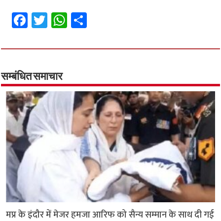
Fa
T
W
S
ce
wi
h
h
b
tt
at
ar
o
er
sA
e
o
p
सम्बंधित समाचार
k
p
मप्र के इंदौर में मेजर हमजा आरिफ को सैन्य सम्मान के साथ दी गई