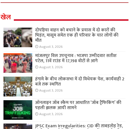
खेल
दोपहिया वाहन को बचाने के प्रयास में दो कारों की
भिड़ंत, मासूम समेत एक ही परिवार के चार लोगों की
मौत
August 3, 2026
मांजलपुर विस उपचुनाव : भाजपा उम्मीदवार सतीश
पटेल, 11वें राउंड में 17,198 वोटों से आगे
August 3, 2026
हंगामे के बीच लोकसभा में दो विधेयक पेश, कार्यवाही 2
बजे तक स्थगित
August 3, 2026
ऑनलाइन जॉब स्कैम पर आधारित ‘जॉब ट्रैफिकिंग’ की
पहली झलक आयी सामने
August 3, 2026
JPSC Exam Irregularities: CID की ताबड़तोड़ रेड,