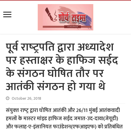
पूर्व राष्‍ट्रपति द्वारा अध्‍यादेश
पर हस्‍ताक्षर के हाफिज सईद
के संगठन घोषित तौर पर
आतंकी संगठन हो गया थे
October 26, 2018
संयुक्‍त राष्‍ट्र द्वारा घोषित आतंकी और 26/11 मुंबई आतंकवादी
हमलों के मास्‍टर मांइड हाफिज सईद जमात-उद-दावा(जेयूडी)
और फलाह-ए-इंसानियत फाउंडेशन(एफआइएफ) को प्रतिबंधित