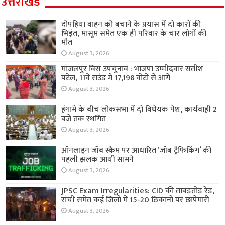
उत्तराखंड
दोपहिया वाहन को बचाने के प्रयास में दो कारों की
भिड़ंत, मासूम समेत एक ही परिवार के चार लोगों की
मौत
August 3, 2026
मांजलपुर विस उपचुनाव : भाजपा उम्मीदवार सतीश
पटेल, 11वें राउंड में 17,198 वोटों से आगे
August 3, 2026
हंगामे के बीच लोकसभा में दो विधेयक पेश, कार्यवाही 2
बजे तक स्थगित
August 3, 2026
ऑनलाइन जॉब स्कैम पर आधारित ‘जॉब ट्रैफिकिंग’ की
पहली झलक आयी सामने
August 3, 2026
JPSC Exam Irregularities: CID की ताबड़तोड़ रेड,
रांची समेत कई जिलों में 15-20 ठिकानों पर छापेमारी
August 3, 2026